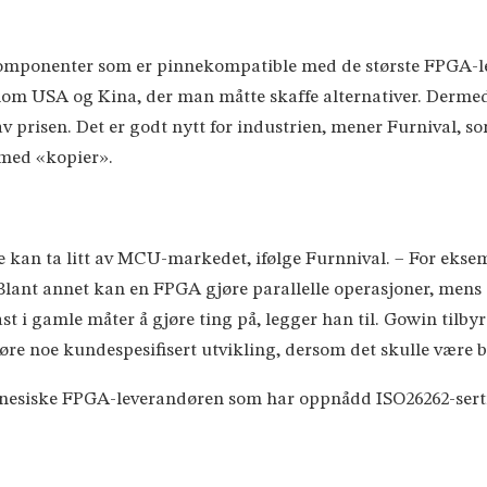
omponenter som er pinnekompatible med de største FPGA-lev
lom USA og Kina, der man måtte skaffe alternativer. Dermed 
 prisen. Det er godt nytt for industrien, mener Furnival, som
r med «kopier».
e kan ta litt av MCU-markedet, ifølge Furnnival. – For ek
Blant annet kan en FPGA gjøre parallelle operasjoner, men
st i gamle måter å gjøre ting på, legger han til. Gowin tilbyr n
jøre noe kundespesifisert utvikling, dersom det skulle være b
kinesiske FPGA-leverandøren som har oppnådd ISO26262-sertif