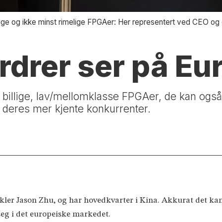
tige og ikke minst rimelige FPGAer: Her representert ved CEO o
rdrer ser på Eu
e billige, lav/mellomklasse FPGAer, de kan ogs
deres mer kjente konkurrenter.
vikler Jason Zhu, og har hovedkvarter i Kina. Akkurat det kan
seg i det europeiske markedet.