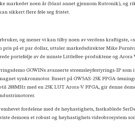
iske markedet noen år (blant annet gjennom Rutronik), og rik
an sikkert flere føle seg fristet.
forbruker, og mener vi kan tilby noen av verdens kraftigste,
il en pris på et par dollar, uttaler markedsdirektør Mike Fu
 brede portefølje av de minste LittleBee-produktene og Arora
yringsdemo GOWINs avanserte strømsløyfestyrings-IP som im
 magnet synkronmotor. Basert på GW5AS-25K FPGA-løsning
ptil 288MHz med en 25K LUT Arora-V FPGA, gir denne demo
industrimotorer.
emhevet fordelene med de høyhastighets, fastkablede SerDe
 demoen et robust og høyhastighets videobrosystem som er 