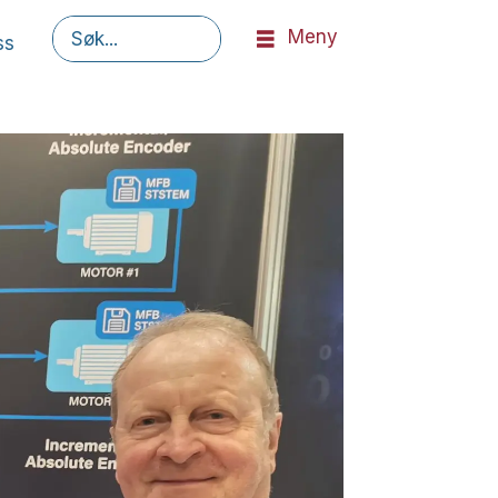
Meny
ss
Søk