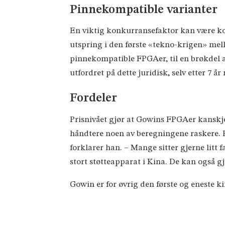
Pinnekompatible varianter
En viktig konkurransefaktor kan være k
utspring i den første «tekno-krigen» mel
pinnekompatible FPGAer, til en brøkdel av
utfordret på dette juridisk, selv etter 7 å
Fordeler
Prisnivået gjør at Gowins FPGAer kanskj
håndtere noen av beregningene raskere. 
forklarer han. – Mange sitter gjerne litt fa
stort støtteapparat i Kina. De kan også g
Gowin er for øvrig den første og eneste 