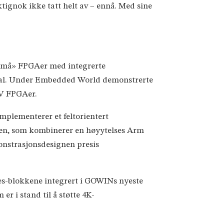
tignok ikke tatt helt av – ennå. Med sine
 «små» FPGAer med integrerte
rnival. Under Embedded World demonstrerte
 V FPGAer.
plementerer et feltorientert
en, som kombinerer en høyytelses Arm
nstrasjonsdesignen presis
s-blokkene integrert i GOWINs nyeste
i stand til å støtte 4K-