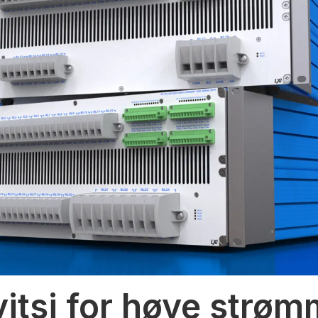
vitsj for høye strø