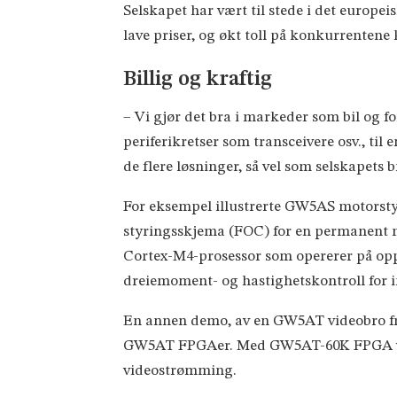
Selskapet har vært til stede i det europe
lave priser, og økt toll på konkurrentene k
Billig og kraftig
– Vi gjør det bra i markeder som bil og 
periferikretser som transceivere osv., t
de flere løsninger, så vel som selskapets
For eksempel illustrerte GW5AS motorst
styringsskjema (FOC) for en permanent
Cortex-M4-prosessor som opererer på op
dreiemoment- og hastighetskontroll for 
En annen demo, av en GW5AT videobro fr
GW5AT FPGAer. Med GW5AT-60K FPGA viste
videostrømming.