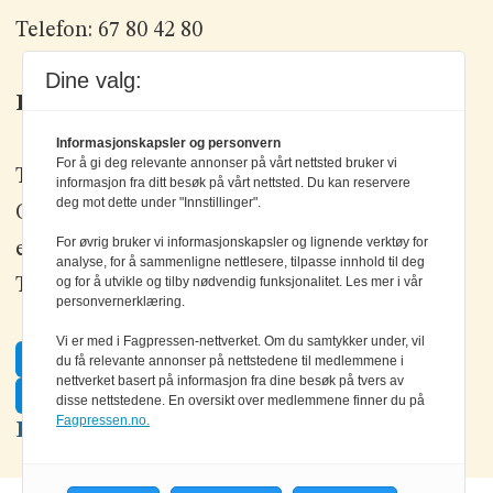
Telefon: 67 80 42 80
Dine valg:
Kontakt oss
Informasjonskapsler og personvern
For å gi deg relevante annonser på vårt nettsted bruker vi
Tlf: +47 67 80 42 80
informasjon fra ditt besøk på vårt nettsted. Du kan reservere
deg mot dette under "Innstillinger".
Olav Brunborgs vei 6, 1396 Billingstad
For øvrig bruker vi informasjonskapsler og lignende verktøy for
epost:
elektronikk@elektronikkforlaget.no
analyse, for å sammenligne nettlesere, tilpasse innhold til deg
og for å utvikle og tilby nødvendig funksjonalitet. Les mer i vår
Tips oss:
tips@elektronikkforlaget.no
personvernerklæring.
Vi er med i Fagpressen-nettverket. Om du samtykker under, vil
Facebook
du få relevante annonser på nettstedene til medlemmene i
nettverket basert på informasjon fra dine besøk på tvers av
Twitter
disse nettstedene. En oversikt over medlemmene finner du på
Fagpressen.no.
LinkedIn