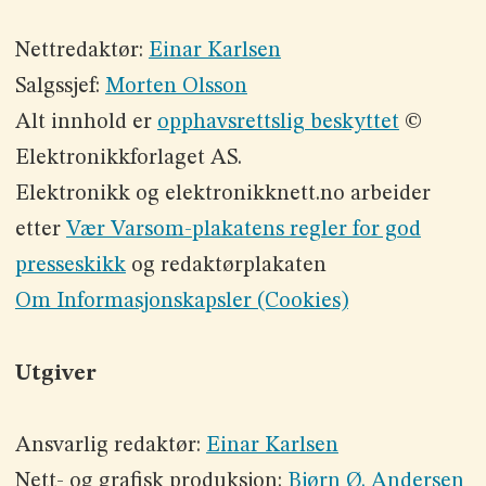
Nettredaktør:
Einar Karlsen
Salgssjef:
Morten Olsson
Alt innhold er
opphavsrettslig beskyttet
©
Elektronikkforlaget AS.
Elektronikk og elektronikknett.no arbeider
etter
Vær Varsom-plakatens regler for god
presseskikk
og redaktørplakaten
Om Informasjonskapsler (Cookies)
Utgiver
Ansvarlig redaktør:
Einar Karlsen
Nett- og grafisk produksjon:
Bjørn Ø. Andersen