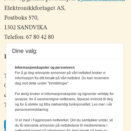
Elektronikkforlaget AS,
Postboks 570,
1302 SANDVIKA
Telefon: 67 80 42 80
Dine valg:
Kontakt oss
Informasjonskapsler og personvern
For å gi deg relevante annonser på vårt nettsted bruker vi
Tlf: +47 67 80 42 80
informasjon fra ditt besøk på vårt nettsted. Du kan reservere
deg mot dette under "Innstillinger".
Olav Brunborgs vei 6, 1396 Billingstad
For øvrig bruker vi informasjonskapsler og lignende verktøy for
epost:
elektronikk@elektronikkforlaget.no
analyse, for å sammenligne nettlesere, tilpasse innhold til deg
og for å utvikle og tilby nødvendig funksjonalitet. Les mer i vår
Tips oss:
tips@elektronikkforlaget.no
personvernerklæring.
Vi er med i Fagpressen-nettverket. Om du samtykker under, vil
Facebook
du få relevante annonser på nettstedene til medlemmene i
nettverket basert på informasjon fra dine besøk på tvers av