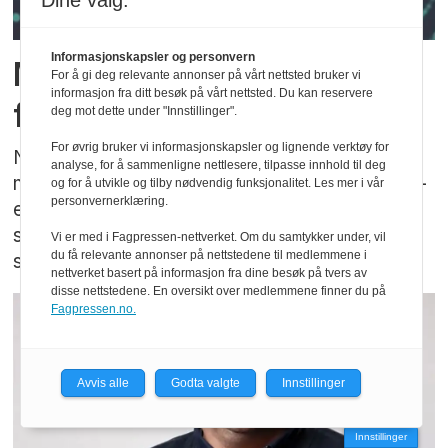
Dine valg:
Informasjonskapsler og personvern
Meshnett med LoRa som
For å gi deg relevante annonser på vårt nettsted bruker vi
informasjon fra ditt besøk på vårt nettsted. Du kan reservere
fysisk lag
deg mot dette under "Innstillinger".
For øvrig bruker vi informasjonskapsler og lignende verktøy for
NeoCortec utgir ny whitepaper om “Neomesh
analyse, for å sammenligne nettlesere, tilpasse innhold til deg
med bruk av LoRa-modulering som fysisk lag” –
og for å utvikle og tilby nødvendig funksjonalitet. Les mer i vår
personvernerklæring.
en løsning som skal gi lang rekkevidde,
støyimmunitet, lav effekt og massiv
Vi er med i Fagpressen-nettverket. Om du samtykker under, vil
du få relevante annonser på nettstedene til medlemmene i
skalerbarhet.
nettverket basert på informasjon fra dine besøk på tvers av
disse nettstedene. En oversikt over medlemmene finner du på
Fagpressen.no.
Avvis alle
Godta valgte
Innstillinger
Innstillinger