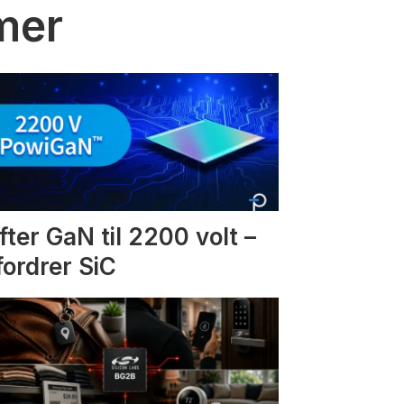
mmer
fter GaN til 2200 volt –
fordrer SiC