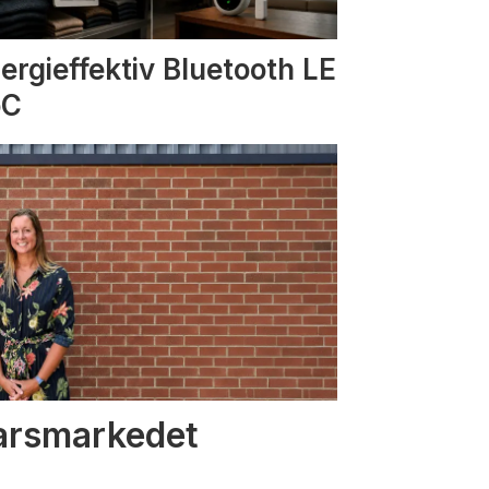
ergieffektiv Bluetooth LE
oC
varsmarkedet