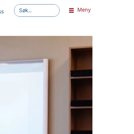
Meny
ss
Søk