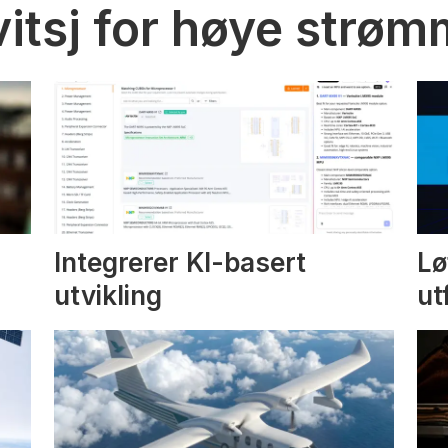
vitsj for høye strø
Integrerer KI-basert
Lø
utvikling
ut