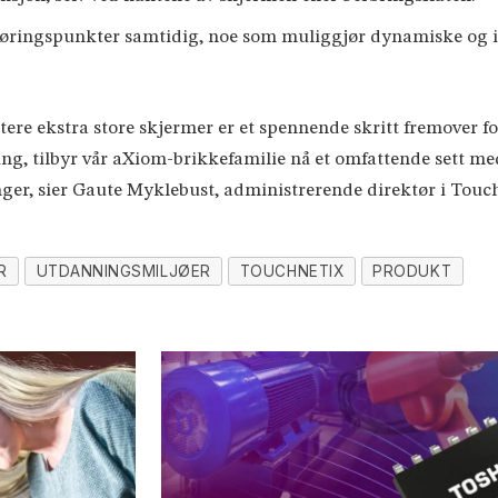
erøringspunkter samtidig, noe som muliggjør dynamiske og in
dtere ekstra store skjermer er et spennende skritt fremover 
ng, tilbyr vår aXiom-brikkefamilie nå et omfattende sett m
inger, sier Gaute Myklebust, administrerende direktør i Touc
R
UTDANNINGSMILJØER
TOUCHNETIX
PRODUKT