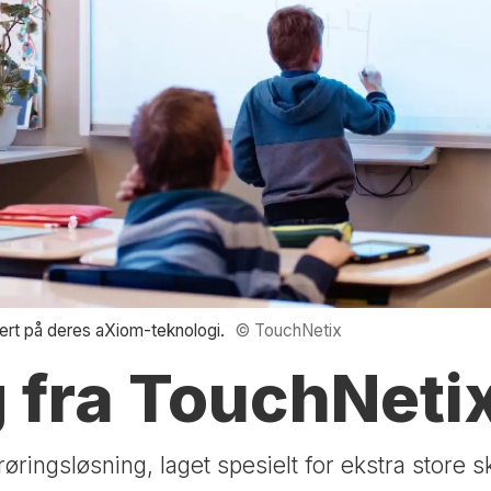
sert på deres aXiom-teknologi.
© TouchNetix
 fra TouchNeti
øringsløsning, laget spesielt for ekstra store s