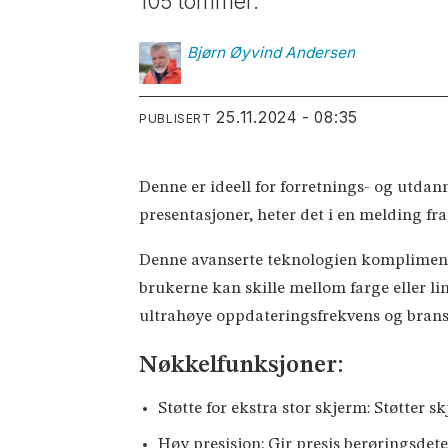
105 tommer.
Bjørn Øyvind
Andersen
25.11.2024 - 08:35
PUBLISERT
Denne er ideell for forretnings- og utdan
presentasjoner, heter det i en melding fra
Denne avanserte teknologien komplimente
brukerne kan skille mellom farge eller li
ultrahøye oppdateringsfrekvens og bransje
Nøkkelfunksjoner:
Støtte for ekstra stor skjerm: Støtter s
Høy presisjon: Gir presis berøringsdete