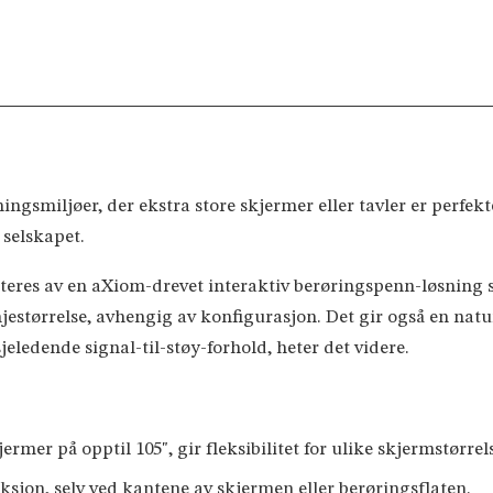
ningsmiljøer, der ekstra store skjermer eller tavler er perfe
 selskapet.
res av en aXiom-drevet interaktiv berøringspenn-løsning s
njestørrelse, avhengig av konfigurasjon. Det gir også en nat
ledende signal-til-støy-forhold, heter det videre.
kjermer på opptil 105", gir fleksibilitet for ulike skjermstørre
ksjon, selv ved kantene av skjermen eller berøringsflaten.