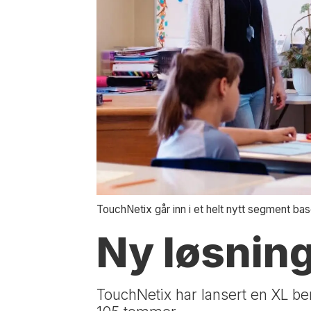
TouchNetix går inn i et helt nytt segment ba
Ny løsning
TouchNetix har lansert en XL ber