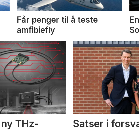
Får penger til å teste
En
amfibiefly
S
i ny THz-
Satser i fors