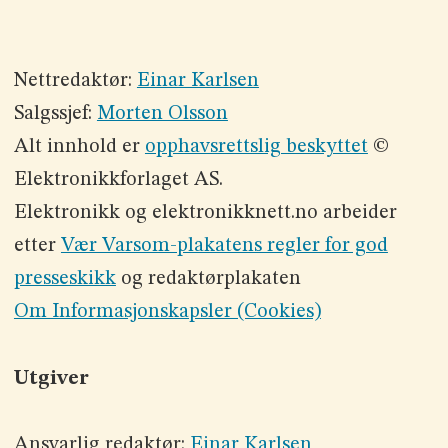
Nettredaktør:
Einar Karlsen
Salgssjef:
Morten Olsson
Alt innhold er
opphavsrettslig beskyttet
©
Elektronikkforlaget AS.
Elektronikk og elektronikknett.no arbeider
etter
Vær Varsom-plakatens regler for god
presseskikk
og redaktørplakaten
Om Informasjonskapsler (Cookies)
Utgiver
Ansvarlig redaktør:
Einar Karlsen