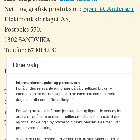
Nett- og grafisk produksjon:
Bjørn Ø. Andersen
Elektronikkforlaget AS,
Postboks 570,
1302 SANDVIKA
Telefon: 67 80 42 80
Dine valg:
Kontakt oss
Informasjonskapsler og personvern
For å gi deg relevante annonser på vårt nettsted bruker vi
Tlf: +47 67 80 42 80
informasjon fra ditt besøk på vårt nettsted. Du kan reservere
deg mot dette under "Innstillinger".
Olav Brunborgs vei 6, 1396 Billingstad
For øvrig bruker vi informasjonskapsler og lignende verktøy for
epost:
elektronikk@elektronikkforlaget.no
analyse, for å sammenligne nettlesere, tilpasse innhold til deg
og for å utvikle og tilby nødvendig funksjonalitet. Les mer i vår
Tips oss:
tips@elektronikkforlaget.no
personvernerklæring.
Vi er med i Fagpressen-nettverket. Om du samtykker under, vil