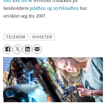
Her kan du se
hvordan trafikken på
henholdsvis
julaften og nyttårsaften
har
utviklet seg fra 2007.
TELEKOM
NYHETER