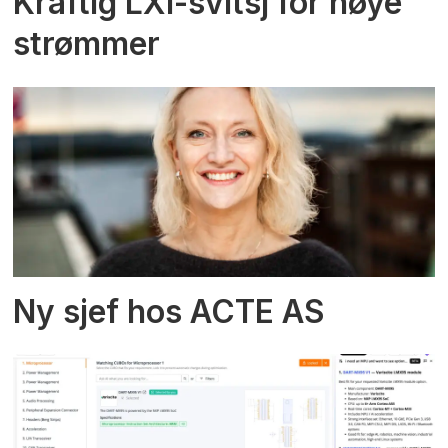
Kraftig LXI-svitsj for høye
strømmer
Ny sjef hos ACTE AS