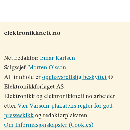
elektronikknett.no
Nettredaktør:
Einar Karlsen
Salgssjef:
Morten Olsson
Alt innhold er
opphavsrettslig beskyttet
©
Elektronikkforlaget AS.
Elektronikk og elektronikknett.no arbeider
etter
Vær Varsom-plakatens regler for god
presseskikk
og redaktørplakaten
Om Informasjonskapsler (Cookies)