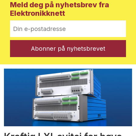
Meld deg på nyhetsbrev fra
Elektronikknett