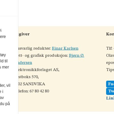
i
Utgiver
Kon
vere
Ansvarlig redaktør:
Einar Karlsen
Tlf:
ktøy
Nett- og grafisk produksjon:
Bjørn Ø.
Olav
d til
Andersen
epos
©
es mer
Elektronikkforlaget AS,
Tips
Postboks 570,
der
1302 SANDVIKA
Fa
r, vil
od
Telefon: 67 80 42 80
Tw
 i
 av
Lin
 du på