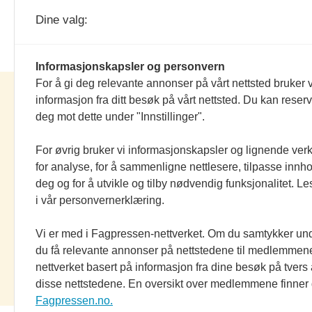
strategi.
Dine valg:
Informasjonskapsler og personvern
For å gi deg relevante annonser på vårt nettsted bruker v
elektronikknett.no
informasjon fra ditt besøk på vårt nettsted. Du kan reser
deg mot dette under "Innstillinger".
Nettredaktør:
Einar Karlsen
For øvrig bruker vi informasjonskapsler og lignende ver
Salgssjef:
Morten Olsson
for analyse, for å sammenligne nettlesere, tilpasse innhol
Alt innhold er
opphavsrettslig beskyttet
deg og for å utvikle og tilby nødvendig funksjonalitet. L
i vår personvernerklæring.
Elektronikkforlaget AS.
Elektronikk og elektronikknett.no arbei
Vi er med i Fagpressen-nettverket. Om du samtykker unde
etter
Vær Varsom-plakatens regler for g
du få relevante annonser på nettstedene til medlemmene
presseskikk
og redaktørplakaten
nettverket basert på informasjon fra dine besøk på tvers
Om Informasjonskapsler (Cookies)
disse nettstedene. En oversikt over medlemmene finner
Fagpressen.no.