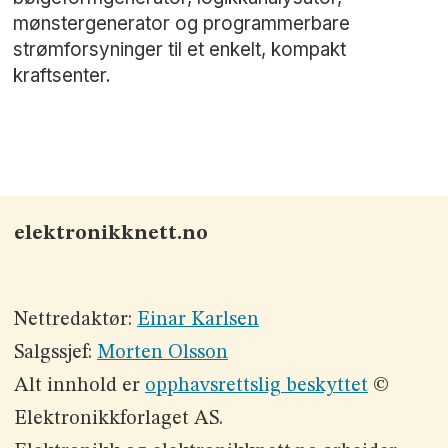
mønstergenerator og programmerbare
strømforsyninger til et enkelt, kompakt
kraftsenter.
elektronikknett.no
Nettredaktør:
Einar Karlsen
Salgssjef:
Morten Olsson
Alt innhold er
opphavsrettslig beskyttet
©
Elektronikkforlaget AS.