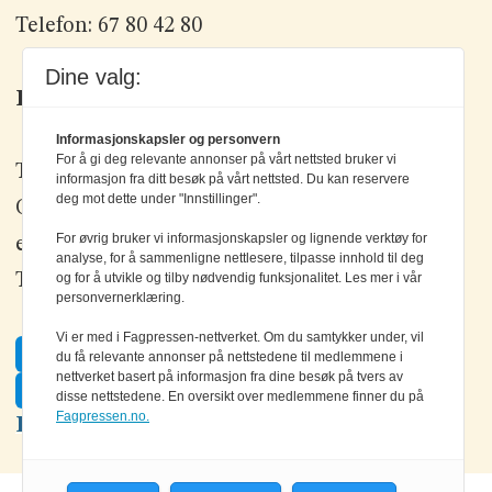
Telefon: 67 80 42 80
Dine valg:
Kontakt oss
Informasjonskapsler og personvern
For å gi deg relevante annonser på vårt nettsted bruker vi
Tlf: +47 67 80 42 80
informasjon fra ditt besøk på vårt nettsted. Du kan reservere
deg mot dette under "Innstillinger".
Olav Brunborgs vei 6, 1396 Billingstad
For øvrig bruker vi informasjonskapsler og lignende verktøy for
epost:
elektronikk@elektronikkforlaget.no
analyse, for å sammenligne nettlesere, tilpasse innhold til deg
Tips oss:
tips@elektronikkforlaget.no
og for å utvikle og tilby nødvendig funksjonalitet. Les mer i vår
personvernerklæring.
Vi er med i Fagpressen-nettverket. Om du samtykker under, vil
Facebook
du få relevante annonser på nettstedene til medlemmene i
nettverket basert på informasjon fra dine besøk på tvers av
Twitter
disse nettstedene. En oversikt over medlemmene finner du på
Fagpressen.no.
LinkedIn