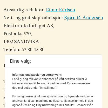
Ansvarlig redaktør:
Einar Karlsen
Nett- og grafisk produksjon:
Bjørn Ø. Andersen
Elektronikkforlaget AS,
Postboks 570,
1302 SANDVIKA
Telefon: 67 80 42 80
Dine valg:
Kontakt oss
Informasjonskapsler og personvern
For å gi deg relevante annonser på vårt nettsted bruker vi
Tlf: +47 67 80 42 80
informasjon fra ditt besøk på vårt nettsted. Du kan reservere
deg mot dette under "Innstillinger".
Olav Brunborgs vei 6, 1396 Billingstad
For øvrig bruker vi informasjonskapsler og lignende verktøy for
epost:
elektronikk@elektronikkforlaget.no
analyse, for å sammenligne nettlesere, tilpasse innhold til deg
Tips oss:
tips@elektronikkforlaget.no
og for å utvikle og tilby nødvendig funksjonalitet. Les mer i vår