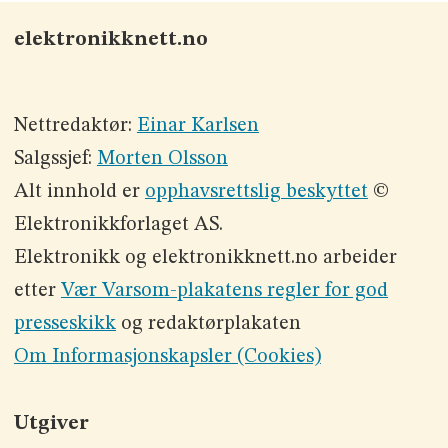
elektronikknett.no
Nettredaktør:
Einar Karlsen
Salgssjef:
Morten Olsson
Alt innhold er
opphavsrettslig beskyttet
©
Elektronikkforlaget AS.
Elektronikk og elektronikknett.no arbeider
etter
Vær Varsom-plakatens regler for god
presseskikk
og redaktørplakaten
Om Informasjonskapsler (Cookies)
Utgiver