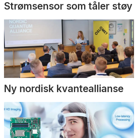
Strømsensor som tåler støy
Ny nordisk kvanteallianse