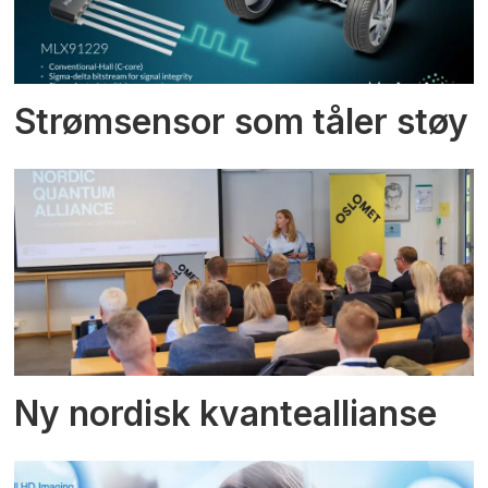
Strømsensor som tåler støy
Ny nordisk kvanteallianse