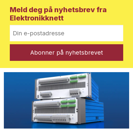
Meld deg på nyhetsbrev fra
Elektronikknett