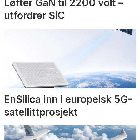
Løfter GaN til 2200 volt –
utfordrer SiC
EnSilica inn i europeisk 5G-
satellittprosjekt