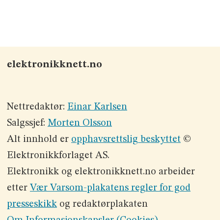
elektronikknett.no
Nettredaktør:
Einar Karlsen
Salgssjef:
Morten Olsson
Alt innhold er
opphavsrettslig beskyttet
©
Elektronikkforlaget AS.
Elektronikk og elektronikknett.no arbeider
etter
Vær Varsom-plakatens regler for god
presseskikk
og redaktørplakaten