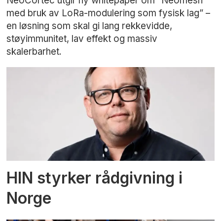
NeoCortec utgir ny whitepaper om “Neomesh
med bruk av LoRa-modulering som fysisk lag” –
en løsning som skal gi lang rekkevidde,
støyimmunitet, lav effekt og massiv
skalerbarhet.
HIN styrker rådgivning i
Norge