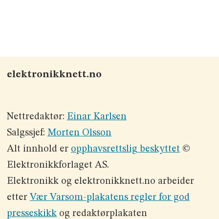
elektronikknett.no
Nettredaktør:
Einar Karlsen
Salgssjef:
Morten Olsson
Alt innhold er
opphavsrettslig beskyttet
©
Elektronikkforlaget AS.
Elektronikk og elektronikknett.no arbeider
etter
Vær Varsom-plakatens regler for god
presseskikk
og redaktørplakaten