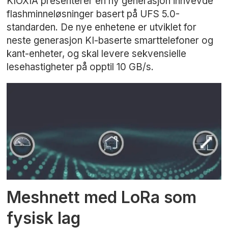
KIOXIA presenterer en ny generasjon innvevde
flashminneløsninger basert på UFS 5.0-
standarden. De nye enhetene er utviklet for
neste generasjon KI-baserte smarttelefoner og
kant-enheter, og skal levere sekvensielle
lesehastigheter på opptil 10 GB/s.
Meshnett med LoRa som
fysisk lag