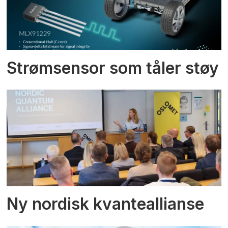
Strømsensor som tåler støy
Ny nordisk kvanteallianse