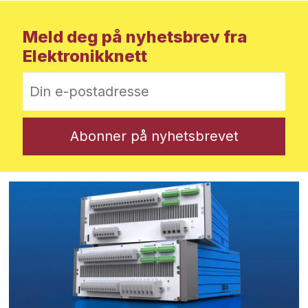
Meld deg på nyhetsbrev fra
Elektronikknett