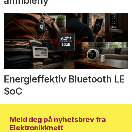
amfibiefly
Energieffektiv Bluetooth LE
SoC
Meld deg på nyhetsbrev fra
Elektronikknett