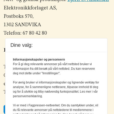
Elektronikkforlaget AS,
Postboks 570,
1302 SANDVIKA
Telefon: 67 80 42 80
Dine valg:
Kontakt oss
Informasjonskapsler og personvern
For å gi deg relevante annonser på vårt nettsted bruker vi
Tlf: +47 67 80 42 80
informasjon fra ditt besøk på vårt nettsted. Du kan reservere
deg mot dette under "Innstillinger".
Olav Brunborgs vei 6, 1396 Billingstad
For øvrig bruker vi informasjonskapsler og lignende verktøy for
epost:
elektronikk@elektronikkforlaget.no
analyse, for å sammenligne nettlesere, tilpasse innhold til deg
Tips oss:
tips@elektronikkforlaget.no
og for å utvikle og tilby nødvendig funksjonalitet. Les mer i vår
personvernerklæring.
Vi er med i Fagpressen-nettverket. Om du samtykker under, vil
Facebook
du få relevante annonser på nettstedene til medlemmene i