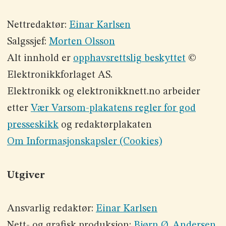
Nettredaktør:
Einar Karlsen
Salgssjef:
Morten Olsson
Alt innhold er
opphavsrettslig beskyttet
©
Elektronikkforlaget AS.
Elektronikk og elektronikknett.no arbeider
etter
Vær Varsom-plakatens regler for god
presseskikk
og redaktørplakaten
Om Informasjonskapsler (Cookies)
Utgiver
Ansvarlig redaktør:
Einar Karlsen
Nett- og grafisk produksjon:
Bjørn Ø. Andersen