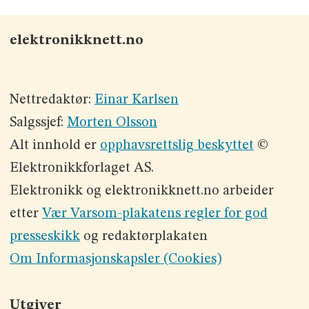
elektronikknett.no
Nettredaktør:
Einar Karlsen
Salgssjef:
Morten Olsson
Alt innhold er
opphavsrettslig beskyttet
©
Elektronikkforlaget AS.
Elektronikk og elektronikknett.no arbeider
etter
Vær Varsom-plakatens regler for god
presseskikk
og redaktørplakaten
Om Informasjonskapsler (Cookies)
Utgiver