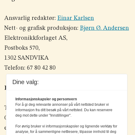
Ansvarlig redaktør:
Einar Karlsen
Nett- og grafisk produksjon:
Bjørn Ø. Andersen
Elektronikkforlaget AS,
Postboks 570,
1302 SANDVIKA
Telefon: 67 80 42 80
Dine valg:
Kontakt oss
Informasjonskapsler og personvern
For å gi deg relevante annonser på vårt nettsted bruker vi
Tlf: +47 67 80 42 80
informasjon fra ditt besøk på vårt nettsted. Du kan reservere
deg mot dette under "Innstillinger".
Olav Brunborgs vei 6, 1396 Billingstad
For øvrig bruker vi informasjonskapsler og lignende verktøy for
epost:
elektronikk@elektronikkforlaget.no
analyse, for å sammenligne nettlesere, tilpasse innhold til deg