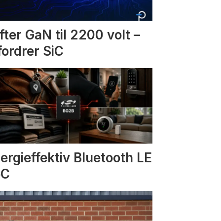
fter GaN til 2200 volt –
fordrer SiC
ergieffektiv Bluetooth LE
oC