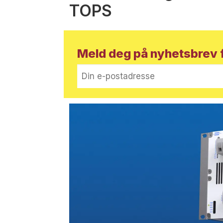
TOPS
Meld deg på nyhetsbrev f