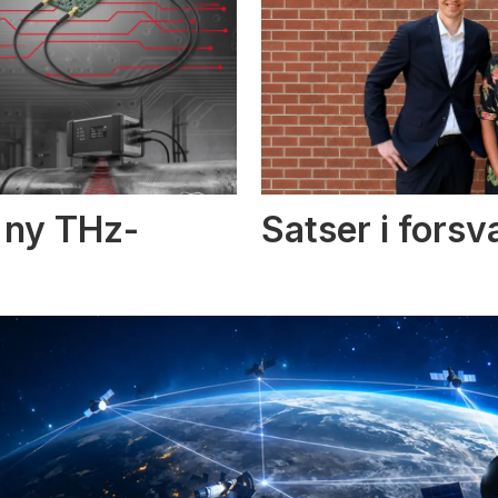
i ny THz-
Satser i fors