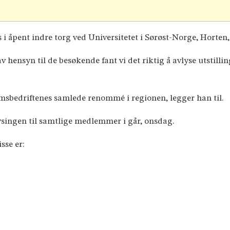
åpent indre torg ved Universitetet i Sørøst-Norge, Horten, 
v hensyn til de besøkende fant vi det riktig å avlyse utstilli
msbedriftenes samlede renommé i regionen, legger han til.
ysingen til samtlige medlemmer i går, onsdag.
sse er: