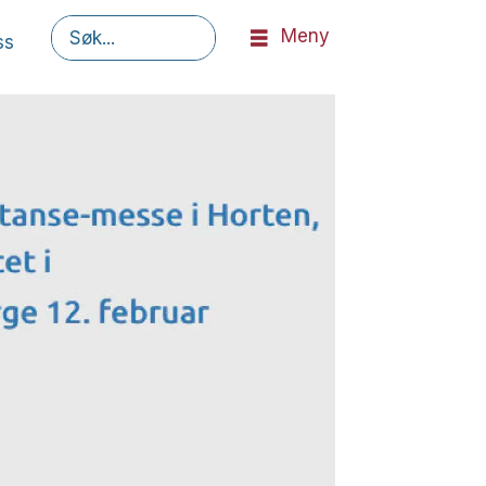
Meny
ss
Søk