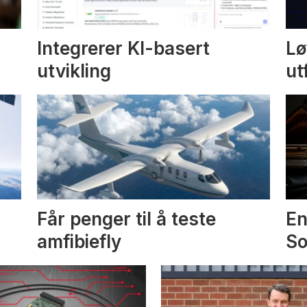
Integrerer KI-basert
Lø
utvikling
ut
Får penger til å teste
En
amfibiefly
S