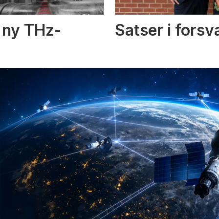
i ny THz-
Satser i fors