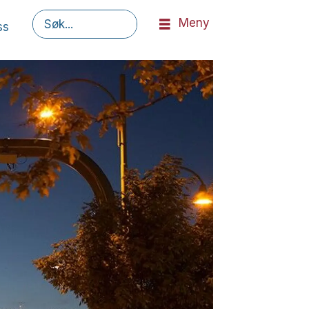
Meny
ss
Søk