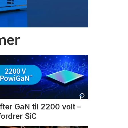
mmer
fter GaN til 2200 volt –
fordrer SiC