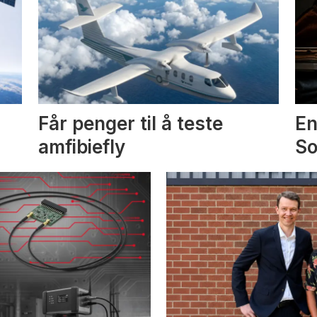
Får penger til å teste
En
amfibiefly
S