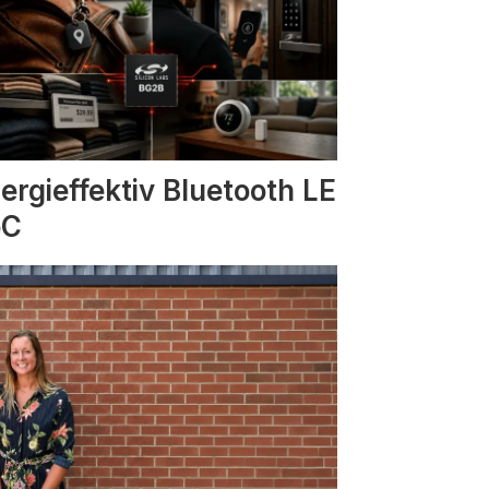
ergieffektiv Bluetooth LE
oC