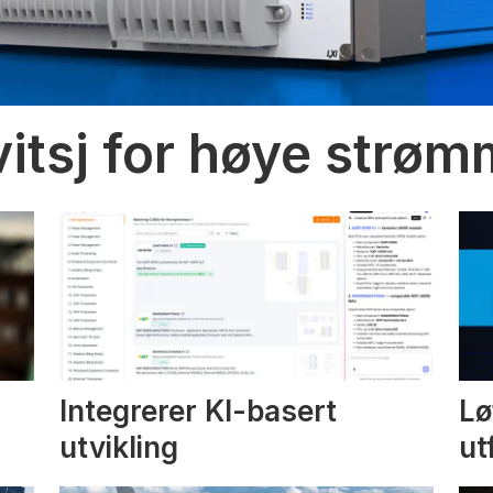
vitsj for høye strø
Integrerer KI-basert
Lø
utvikling
ut