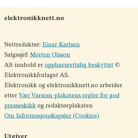
elektronikknett.no
Nettredaktør:
Einar Karlsen
Salgssjef:
Morten Olsson
Alt innhold er
opphavsrettslig beskyttet
©
Elektronikkforlaget AS.
Elektronikk og elektronikknett.no arbeider
etter
Vær Varsom-plakatens regler for god
presseskikk
og redaktørplakaten
Om Informasjonskapsler (Cookies)
Utgiver