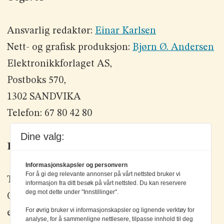
Ansvarlig redaktør:
Einar Karlsen
Nett- og grafisk produksjon:
Bjørn Ø. Andersen
Elektronikkforlaget AS,
Postboks 570,
1302 SANDVIKA
Telefon: 67 80 42 80
Dine valg:
Kontakt oss
Informasjonskapsler og personvern
For å gi deg relevante annonser på vårt nettsted bruker vi
Tlf: +47 67 80 42 80
informasjon fra ditt besøk på vårt nettsted. Du kan reservere
deg mot dette under "Innstillinger".
Olav Brunborgs vei 6, 1396 Billingstad
For øvrig bruker vi informasjonskapsler og lignende verktøy for
epost:
elektronikk@elektronikkforlaget.no
analyse, for å sammenligne nettlesere, tilpasse innhold til deg