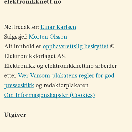
elektronikknett.no
Nettredaktør:
Einar Karlsen
Salgssjef:
Morten Olsson
Alt innhold er
opphavsrettslig beskyttet
©
Elektronikkforlaget AS.
Elektronikk og elektronikknett.no arbeider
etter
Vær Varsom-plakatens regler for god
presseskikk
og redaktørplakaten
Om Informasjonskapsler (Cookies)
Utgiver