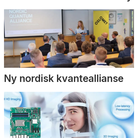
Ny nordisk kvanteallianse