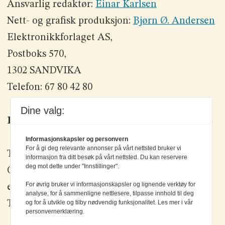
Ansvarlig redaktør:
Einar Karlsen
Nett- og grafisk produksjon:
Bjørn Ø. Andersen
Elektronikkforlaget AS,
Postboks 570,
1302 SANDVIKA
Telefon: 67 80 42 80
Dine valg:
Kontakt oss
Informasjonskapsler og personvern
For å gi deg relevante annonser på vårt nettsted bruker vi
Tlf: +47 67 80 42 80
informasjon fra ditt besøk på vårt nettsted. Du kan reservere
deg mot dette under "Innstillinger".
Olav Brunborgs vei 6, 1396 Billingstad
For øvrig bruker vi informasjonskapsler og lignende verktøy for
epost:
elektronikk@elektronikkforlaget.no
analyse, for å sammenligne nettlesere, tilpasse innhold til deg
og for å utvikle og tilby nødvendig funksjonalitet. Les mer i vår
Tips oss:
tips@elektronikkforlaget.no
personvernerklæring.