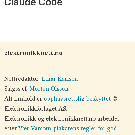
Claude Code
elektronikknett.no
Nettredaktør:
Einar Karlsen
Salgssjef:
Morten Olsson
Alt innhold er
opphavsrettslig beskyttet
©
Elektronikkforlaget AS.
Elektronikk og elektronikknett.no arbeider
etter
Vær Varsom-plakatens regler for god