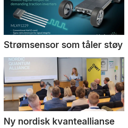
Strømsensor som tåler støy
Ny nordisk kvanteallianse