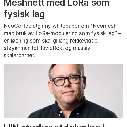
Meshnett med LoRa som
fysisk lag
NeoCortec utgir ny whitepaper om “Neomesh
med bruk av LoRa-modulering som fysisk lag” –
en løsning som skal gi lang rekkevidde,
støyimmunitet, lav effekt og massiv
skalerbarhet.