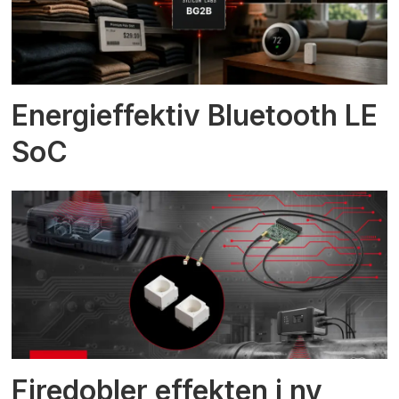
Energieffektiv Bluetooth LE
SoC
Firedobler effekten i ny