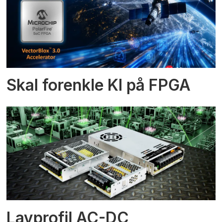
Skal forenkle KI på FPGA
Lavprofil AC-DC