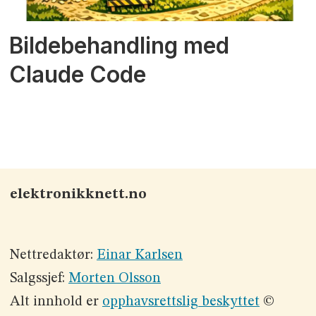
Bildebehandling med
Claude Code
elektronikknett.no
Nettredaktør:
Einar Karlsen
Salgssjef:
Morten Olsson
Alt innhold er
opphavsrettslig beskyttet
©