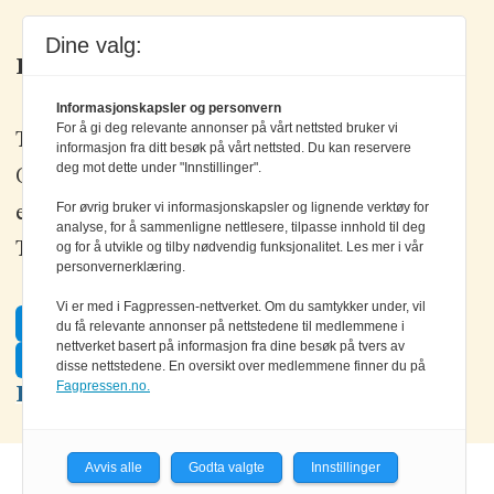
Dine valg:
Kontakt oss
Informasjonskapsler og personvern
For å gi deg relevante annonser på vårt nettsted bruker vi
Tlf: +47 67 80 42 80
informasjon fra ditt besøk på vårt nettsted. Du kan reservere
deg mot dette under "Innstillinger".
Olav Brunborgs vei 6, 1396 Billingstad
For øvrig bruker vi informasjonskapsler og lignende verktøy for
epost:
elektronikk@elektronikkforlaget.no
analyse, for å sammenligne nettlesere, tilpasse innhold til deg
og for å utvikle og tilby nødvendig funksjonalitet. Les mer i vår
Tips oss:
tips@elektronikkforlaget.no
personvernerklæring.
Vi er med i Fagpressen-nettverket. Om du samtykker under, vil
Facebook
du få relevante annonser på nettstedene til medlemmene i
nettverket basert på informasjon fra dine besøk på tvers av
Twitter
disse nettstedene. En oversikt over medlemmene finner du på
Fagpressen.no.
LinkedIn
Avvis alle
Godta valgte
Innstillinger