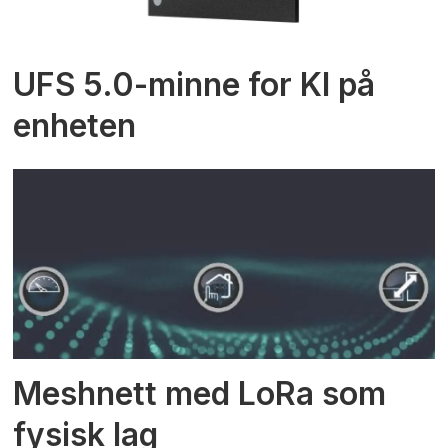
UFS 5.0-minne for KI på
enheten
Meshnett med LoRa som
fysisk lag