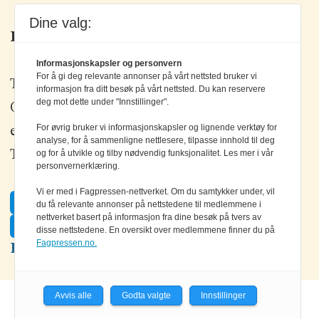
Dine valg:
Kontakt oss
Informasjonskapsler og personvern
For å gi deg relevante annonser på vårt nettsted bruker vi
Tlf: +47 67 80 42 80
informasjon fra ditt besøk på vårt nettsted. Du kan reservere
deg mot dette under "Innstillinger".
Olav Brunborgs vei 6, 1396 Billingstad
For øvrig bruker vi informasjonskapsler og lignende verktøy for
epost:
elektronikk@elektronikkforlaget.no
analyse, for å sammenligne nettlesere, tilpasse innhold til deg
og for å utvikle og tilby nødvendig funksjonalitet. Les mer i vår
Tips oss:
tips@elektronikkforlaget.no
personvernerklæring.
Vi er med i Fagpressen-nettverket. Om du samtykker under, vil
Facebook
du få relevante annonser på nettstedene til medlemmene i
nettverket basert på informasjon fra dine besøk på tvers av
Twitter
disse nettstedene. En oversikt over medlemmene finner du på
Fagpressen.no.
LinkedIn
Avvis alle
Godta valgte
Innstillinger
Powered by Labrador CMS