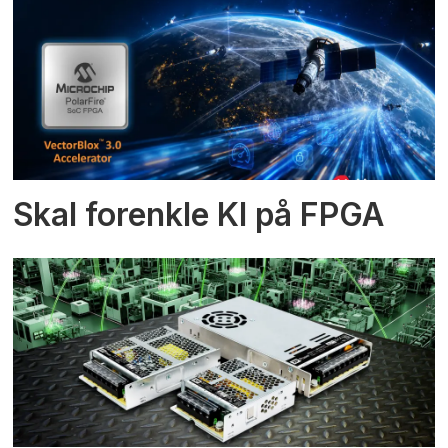
Skal forenkle KI på FPGA