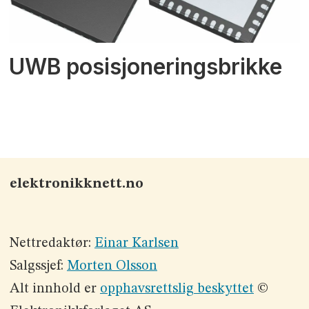
UWB posisjoneringsbrikke
elektronikknett.no
Nettredaktør:
Einar Karlsen
Salgssjef:
Morten Olsson
Alt innhold er
opphavsrettslig beskyttet
©