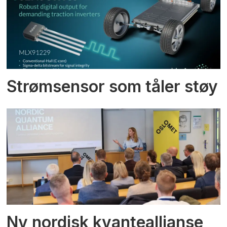
Strømsensor som tåler støy
Ny nordisk kvanteallianse