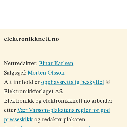
elektronikknett.no
Nettredaktør:
Einar Karlsen
Salgssjef:
Morten Olsson
Alt innhold er
opphavsrettslig beskyttet
©
Elektronikkforlaget AS.
Elektronikk og elektronikknett.no arbeider
etter
Vær Varsom-plakatens regler for god
presseskikk
og redaktørplakaten