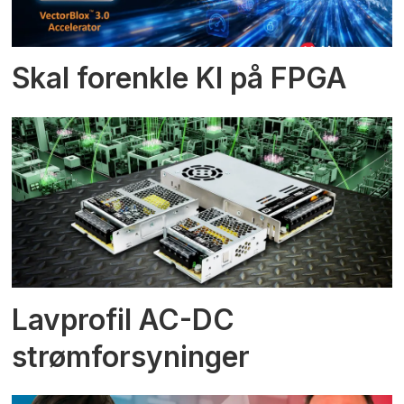
Skal forenkle KI på FPGA
Lavprofil AC-DC
strømforsyninger