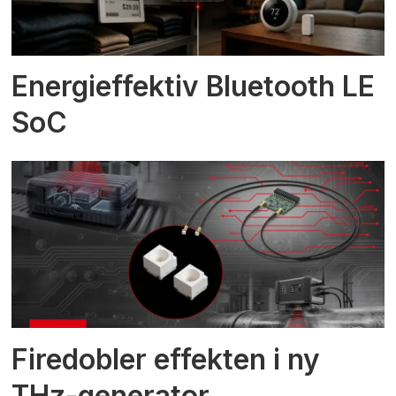
Energieffektiv Bluetooth LE
SoC
Firedobler effekten i ny
THz-generator