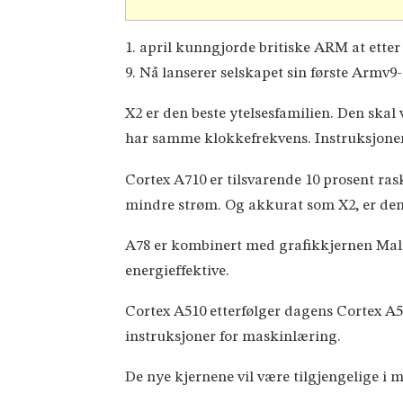
1. april kunngjorde britiske ARM at etter 
9. Nå lanserer selskapet sin første Armv9
X2 er den beste ytelsesfamilien. Den skal
har samme klokkefrekvens. Instruksjoner
Cortex A710 er tilsvarende 10 prosent ra
mindre strøm. Og akkurat som X2, er den
A78 er kombinert med grafikkjernen Mali
energieffektive.
Cortex A510 etterfølger dagens Cortex A55
instruksjoner for maskinlæring.
De nye kjernene vil være tilgjengelige i m