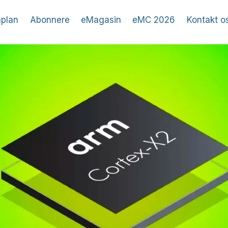
plan
Abonnere
eMagasin
eMC 2026
Kontakt o