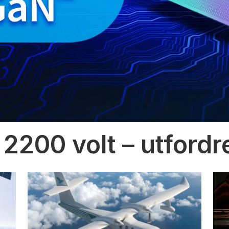
 2200 volt – utfordr