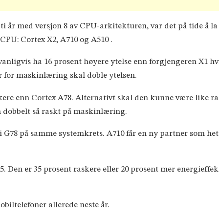
ti år med versjon 8 av CPU-arkitekturen, var det på tide å la
-CPU: Cortex X2, A710 og A510 .
 vanligvis ha 16 prosent høyere ytelse enn forgjengeren X1 h
 for maskinlæring skal doble ytelsen.
skere enn Cortex A78. Alternativt skal den kunne være like 
 dobbelt så raskt på maskinlæring.
 G78 på samme systemkrets. A710 får en ny partner som he
. Den er 35 prosent raskere eller 20 prosent mer energieffek
obiltelefoner allerede neste år.