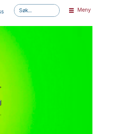
Meny
ss
Søk