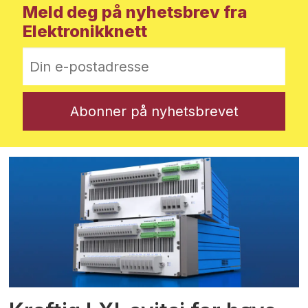
Meld deg på nyhetsbrev fra
Elektronikknett