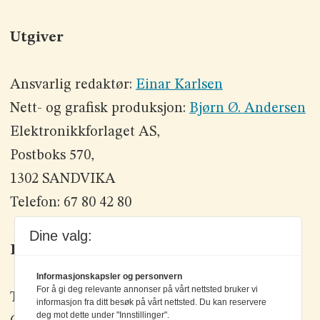
Utgiver
Ansvarlig redaktør:
Einar Karlsen
Nett- og grafisk produksjon:
Bjørn Ø. Andersen
Elektronikkforlaget AS,
Postboks 570,
1302 SANDVIKA
Telefon: 67 80 42 80
Dine valg:
Kontakt oss
Informasjonskapsler og personvern
For å gi deg relevante annonser på vårt nettsted bruker vi
Tlf: +47 67 80 42 80
informasjon fra ditt besøk på vårt nettsted. Du kan reservere
deg mot dette under "Innstillinger".