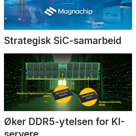
Strategisk SiC-samarbeid
Øker DDR5-ytelsen for KI-
servere