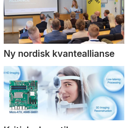
Ny nordisk kvanteallianse