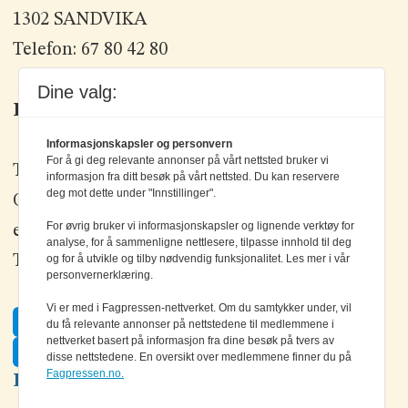
1302 SANDVIKA
Telefon: 67 80 42 80
Dine valg:
Kontakt oss
Informasjonskapsler og personvern
For å gi deg relevante annonser på vårt nettsted bruker vi
Tlf: +47 67 80 42 80
informasjon fra ditt besøk på vårt nettsted. Du kan reservere
deg mot dette under "Innstillinger".
Olav Brunborgs vei 6, 1396 Billingstad
For øvrig bruker vi informasjonskapsler og lignende verktøy for
epost:
elektronikk@elektronikkforlaget.no
analyse, for å sammenligne nettlesere, tilpasse innhold til deg
og for å utvikle og tilby nødvendig funksjonalitet. Les mer i vår
Tips oss:
tips@elektronikkforlaget.no
personvernerklæring.
Vi er med i Fagpressen-nettverket. Om du samtykker under, vil
Facebook
du få relevante annonser på nettstedene til medlemmene i
nettverket basert på informasjon fra dine besøk på tvers av
Twitter
disse nettstedene. En oversikt over medlemmene finner du på
Fagpressen.no.
LinkedIn