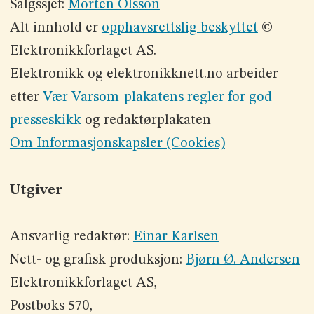
Salgssjef:
Morten Olsson
Alt innhold er
opphavsrettslig beskyttet
©
Elektronikkforlaget AS.
Elektronikk og elektronikknett.no arbeider
etter
Vær Varsom-plakatens regler for god
presseskikk
og redaktørplakaten
Om Informasjonskapsler (Cookies)
Utgiver
Ansvarlig redaktør:
Einar Karlsen
Nett- og grafisk produksjon:
Bjørn Ø. Andersen
Elektronikkforlaget AS,
Postboks 570,