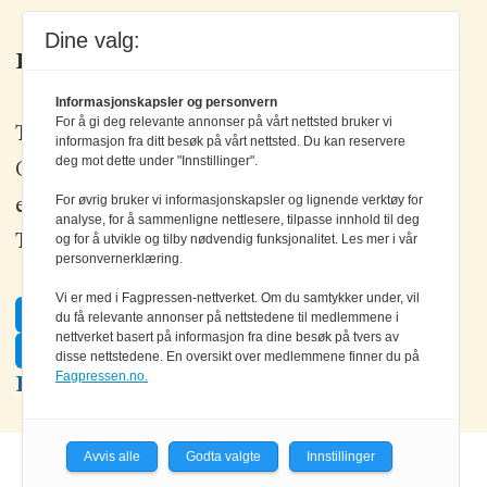
Dine valg:
Kontakt oss
Informasjonskapsler og personvern
For å gi deg relevante annonser på vårt nettsted bruker vi
Tlf: +47 67 80 42 80
informasjon fra ditt besøk på vårt nettsted. Du kan reservere
deg mot dette under "Innstillinger".
Olav Brunborgs vei 6, 1396 Billingstad
For øvrig bruker vi informasjonskapsler og lignende verktøy for
epost:
elektronikk@elektronikkforlaget.no
analyse, for å sammenligne nettlesere, tilpasse innhold til deg
og for å utvikle og tilby nødvendig funksjonalitet. Les mer i vår
Tips oss:
tips@elektronikkforlaget.no
personvernerklæring.
Vi er med i Fagpressen-nettverket. Om du samtykker under, vil
Facebook
du få relevante annonser på nettstedene til medlemmene i
nettverket basert på informasjon fra dine besøk på tvers av
Twitter
disse nettstedene. En oversikt over medlemmene finner du på
Fagpressen.no.
LinkedIn
Avvis alle
Godta valgte
Innstillinger