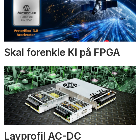
Skal forenkle KI på FPGA
Lavprofil AC-DC