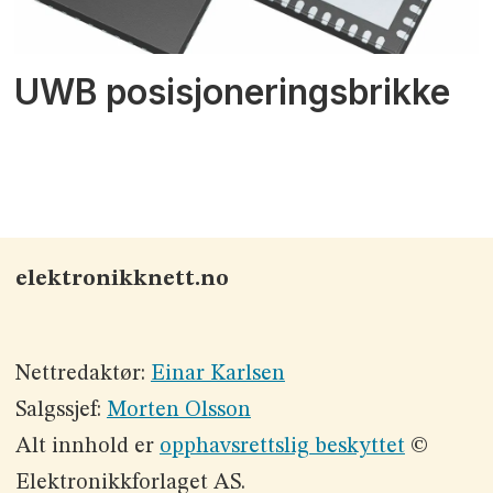
UWB posisjoneringsbrikke
elektronikknett.no
Nettredaktør:
Einar Karlsen
Salgssjef:
Morten Olsson
Alt innhold er
opphavsrettslig beskyttet
©
Elektronikkforlaget AS.