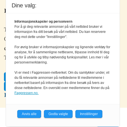
Dine valg:
Kontakt oss
Informasjonskapsler og personvern
For å gi deg relevante annonser på vårt nettsted bruker vi
Tlf: +47 67 80 42 80
informasjon fra ditt besøk på vårt nettsted. Du kan reservere
deg mot dette under "Innstillinger".
Olav Brunborgs vei 6, 1396 Billingstad
For øvrig bruker vi informasjonskapsler og lignende verktøy for
epost:
elektronikk@elektronikkforlaget.no
analyse, for å sammenligne nettlesere, tilpasse innhold til deg
og for å utvikle og tilby nødvendig funksjonalitet. Les mer i vår
Tips oss:
tips@elektronikkforlaget.no
personvernerklæring.
Vi er med i Fagpressen-nettverket. Om du samtykker under, vil
Facebook
du få relevante annonser på nettstedene til medlemmene i
nettverket basert på informasjon fra dine besøk på tvers av
Twitter
disse nettstedene. En oversikt over medlemmene finner du på
Fagpressen.no.
LinkedIn
Avvis alle
Godta valgte
Innstillinger
Powered by Labrador CMS