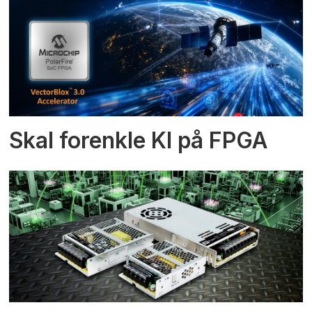
Skal forenkle KI på FPGA