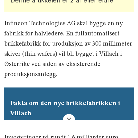
Denne artikkelen er 2 år eller eldre
Infineon Technologies AG skal bygge en ny
fabrikk for halvledere. En fullautomatisert
brikkefabrikk for produksjon av 300 millimeter
skiver (thin wafers) vil bli bygget i Villach i
Østerrike ved siden av eksisterende
produksjonsanlegg.
Fakta om den nye brikkefabrikken i
Villach
Byggestart: Første halvdel av 2019
Planlagt produksjonstart: Begynnelsen av
Investeringer på rundt 1,6 milliarder euro