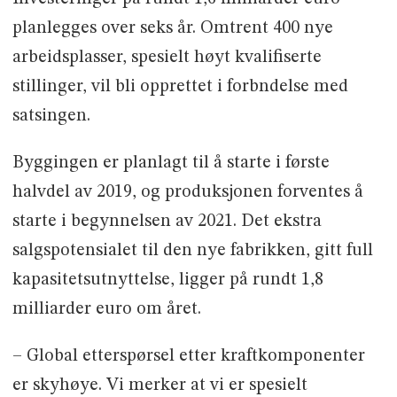
2021
planlegges over seks år. Omtrent 400 nye
Totalt bygningsareal: Ca. 60.000
arbeidsplasser, spesielt høyt kvalifiserte
kvadratmeter
stillinger, vil bli opprettet i forbndelse med
Investeringsvolum (bygning,
satsingen.
renromsteknologi, produksjonsanlegg og
Byggingen er planlagt til å starte i første
utstyr): Ca. 1,6 milliarder euro
halvdel av 2019, og produksjonen forventes å
Investeringsperiode: 6 år
starte i begynnelsen av 2021. Det ekstra
Antall ansatte:Rundt 400
salgspotensialet til den nye fabrikken, gitt full
kapasitetsutnyttelse, ligger på rundt 1,8
milliarder euro om året.
– Global etterspørsel etter kraftkomponenter
er skyhøye. Vi merker at vi er spesielt