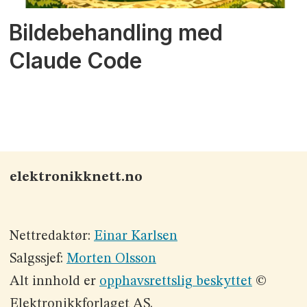
Bildebehandling med
Claude Code
elektronikknett.no
Nettredaktør:
Einar Karlsen
Salgssjef:
Morten Olsson
Alt innhold er
opphavsrettslig beskyttet
©
Elektronikkforlaget AS.