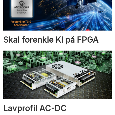
Skal forenkle KI på FPGA
Lavprofil AC-DC