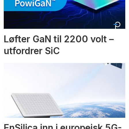
Løfter GaN til 2200 volt –
utfordrer SiC
EnSilica inn i europeisk 5G-