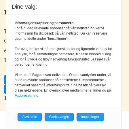
Dine valg:
Kontakt oss
Informasjonskapsler og personvern
For å gi deg relevante annonser på vårt nettsted bruker vi
Tlf: +47 67 80 42 80
informasjon fra ditt besøk på vårt nettsted. Du kan reservere
deg mot dette under "Innstillinger".
Olav Brunborgs vei 6, 1396 Billingstad
For øvrig bruker vi informasjonskapsler og lignende verktøy for
epost:
elektronikk@elektronikkforlaget.no
analyse, for å sammenligne nettlesere, tilpasse innhold til deg
og for å utvikle og tilby nødvendig funksjonalitet. Les mer i vår
Tips oss:
tips@elektronikkforlaget.no
personvernerklæring.
Vi er med i Fagpressen-nettverket. Om du samtykker under, vil
Facebook
du få relevante annonser på nettstedene til medlemmene i
nettverket basert på informasjon fra dine besøk på tvers av
Twitter
disse nettstedene. En oversikt over medlemmene finner du på
Fagpressen.no.
LinkedIn
Avvis alle
Godta valgte
Innstillinger
Powered by Labrador CMS