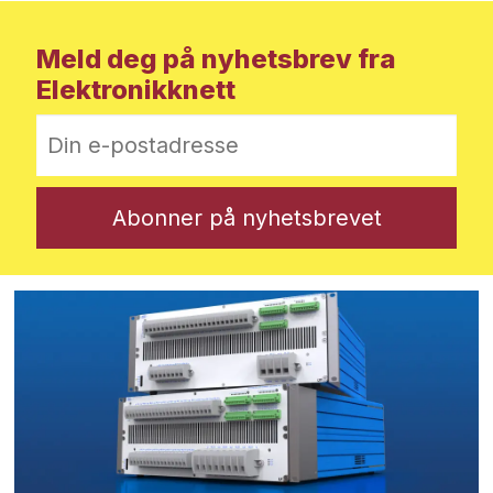
Meld deg på nyhetsbrev fra
Elektronikknett