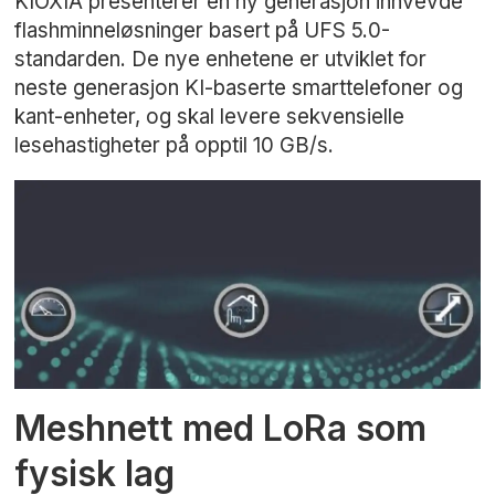
KIOXIA presenterer en ny generasjon innvevde
flashminneløsninger basert på UFS 5.0-
standarden. De nye enhetene er utviklet for
neste generasjon KI-baserte smarttelefoner og
kant-enheter, og skal levere sekvensielle
lesehastigheter på opptil 10 GB/s.
Meshnett med LoRa som
fysisk lag