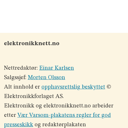
elektronikknett.no
Nettredaktør:
Einar Karlsen
Salgssjef:
Morten Olsson
Alt innhold er
opphavsrettslig beskyttet
©
Elektronikkforlaget AS.
Elektronikk og elektronikknett.no arbeider
etter
Vær Varsom-plakatens regler for god
presseskikk
og redaktørplakaten