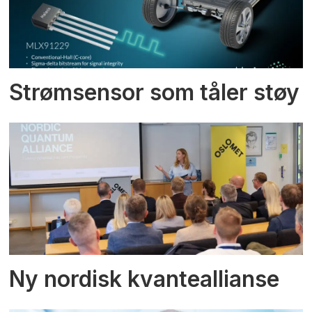
Strømsensor som tåler støy
Ny nordisk kvanteallianse