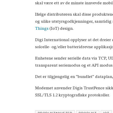
skal være ett av de minste innvevde mob
Ifølge distributøren skal disse produkt
og ulike utstyrsgodkjenninger, samtidig
Things
(IoT) design.
Digi International opplyser at det dreie
solcelle- og/eller batteridrevne applikasj
Enhetene sender serielle data via TCP, U
transparent seriemodus og et API modus
Det er tilgjengelig en ”bundlet” datapla
Modemet anvender Digis TrustFence sikke
SSL/TLS 1.2 kryptografiske protokoller.