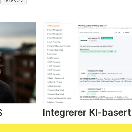
TELEKOM
Integrerer KI-basert
S