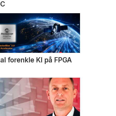
oC
al forenkle KI på FPGA