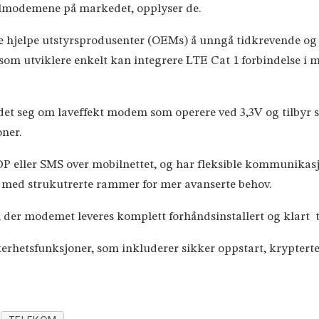
ilmodemene på markedet, opplyser de.
ene hjelpe utstyrsprodusenter (OEMs) å unngå tidkrevende o
 som utviklere enkelt kan integrere LTE Cat 1 forbindelse 
r det seg om laveffekt modem som operere ved 3,3V og tilbyr
oner.
DP eller SMS over mobilnettet, og har fleksible kommunikasj
 med strukutrerte rammer for mer avanserte behov.
n, der modemet leveres komplett forhåndsinstallert og klart 
rhetsfunksjoner, som inkluderer sikker oppstart, krypterte