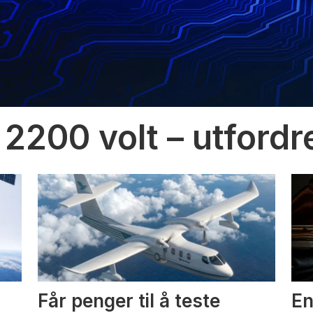
 2200 volt – utfordr
Får penger til å teste
En