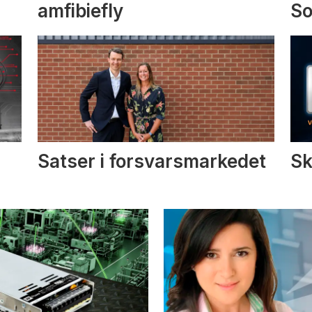
amfibiefly
S
Satser i forsvarsmarkedet
Sk