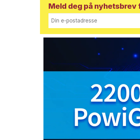
Meld deg på nyhetsbrev f