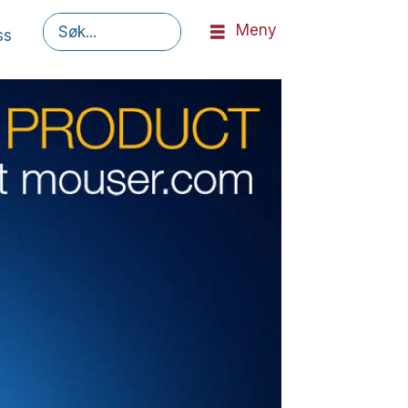
Meny
ss
Søk