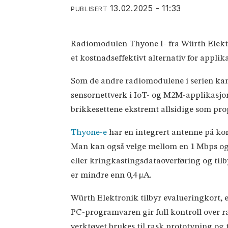
13.02.2025 - 11:33
PUBLISERT
Radiomodulen Thyone I- fra Würth Elektro
et kostnadseffektivt alternativ for appl
Som de andre radiomodulene i serien kan 
sensornettverk i IoT- og M2M-applikasjon
brikkesettene ekstremt allsidige som pr
Thyone-e
har en integrert antenne på kort
Man kan også velge mellom en 1 Mbps og e
eller kringkastingsdataoverføring og ti
er mindre enn 0,4 µA.
Würth Elektronik tilbyr evalueringkort, 
PC-programvaren gir full kontroll over r
verktøyet brukes til rask prototyping og 