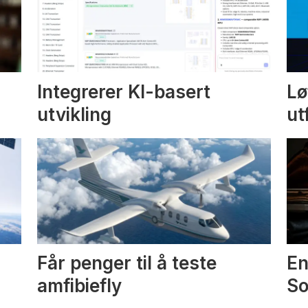
Integrerer KI-basert
Lø
utvikling
ut
Får penger til å teste
En
amfibiefly
S