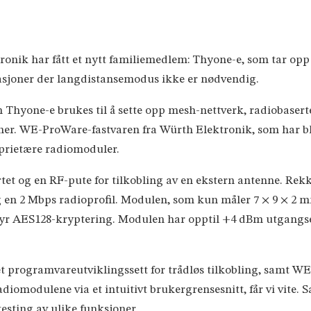
nik har fått et nytt familiemedlem: Thyone-e, som tar opp 
ikasjoner der langdistansemodus ikke er nødvendig.
Thyone-e brukes til å sette opp mesh-nettverk, radiobasert
er. WE-ProWare-fastvaren fra Würth Elektronik, som har bli
oprietære radiomoduler.
et og en RF-pute for tilkobling av en ekstern antenne. Rekke
n 2 Mbps radioprofil. Modulen, som kun måler 7 × 9 × 2 mm,
lbyr AES128-kryptering. Modulen har opptil +4 dBm utgangs
et programvareutviklingssett for trådløs tilkobling, samt W
adiomodulene via et intuitivt brukergrensesnitt, får vi vit
testing av ulike funksjoner.