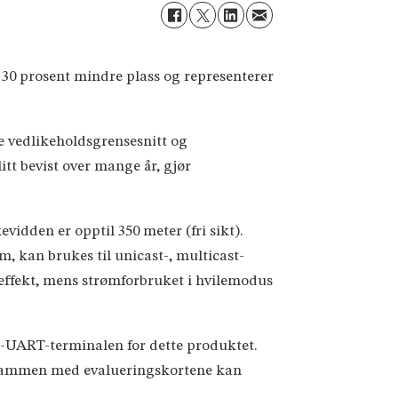
30 prosent mindre plass og representerer
e vedlikeholdsgrensesnitt og
tt bevist over mange år, gjør
vidden er opptil 350 meter (fri sikt).
 kan brukes til unicast-, multicast-
effekt, mens strømforbruket i hvilemodus
E-UART-terminalen for dette produktet.
e. Sammen med evalueringskortene kan