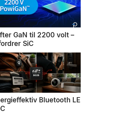
fter GaN til 2200 volt –
fordrer SiC
ergieffektiv Bluetooth LE
oC