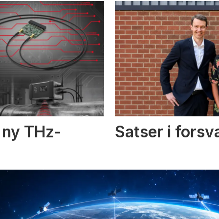
i ny THz-
Satser i fors