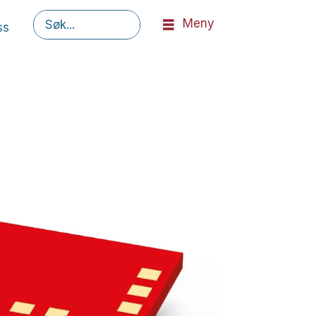
Meny
ss
Søk