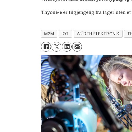
Thyone-e er tilgjengelig fra lager uten e
M2M
IOT
WÜRTH ELEKTRONIK
T