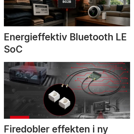
Energieffektiv Bluetooth LE
SoC
Firedobler effekten i ny