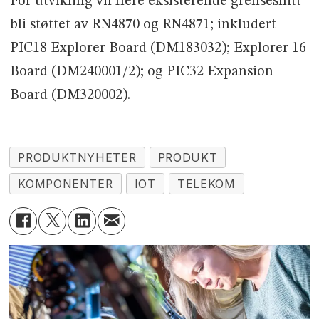
For utvikling vil flere eksisterende grensesnitt
bli støttet av RN4870 og RN4871; inkludert
PIC18 Explorer Board (DM183032); Explorer 16
Board (DM240001/2); og PIC32 Expansion
Board (DM320002).
PRODUKTNYHETER
PRODUKT
KOMPONENTER
IOT
TELEKOM