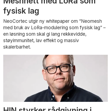
Meshnett med LoRa som
fysisk lag
NeoCortec utgir ny whitepaper om “Neomesh
med bruk av LoRa-modulering som fysisk lag” –
en løsning som skal gi lang rekkevidde,
støyimmunitet, lav effekt og massiv
skalerbarhet.
HIN styrker rådgivning i