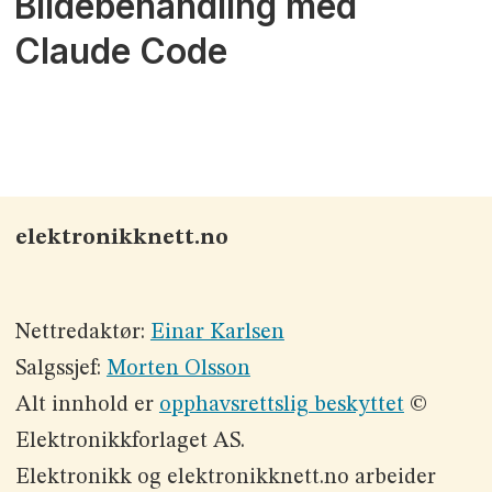
Bildebehandling med
Claude Code
elektronikknett.no
Nettredaktør:
Einar Karlsen
Salgssjef:
Morten Olsson
Alt innhold er
opphavsrettslig beskyttet
©
Elektronikkforlaget AS.
Elektronikk og elektronikknett.no arbeider