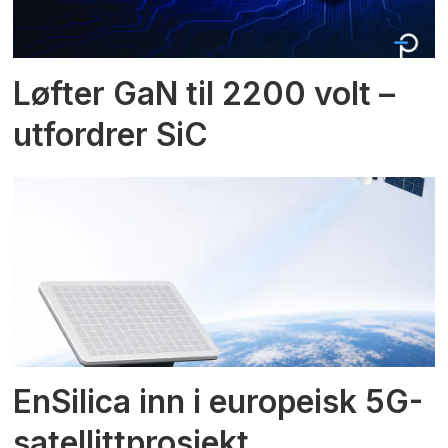
Løfter GaN til 2200 volt –
utfordrer SiC
EnSilica inn i europeisk 5G-
satellittprosjekt