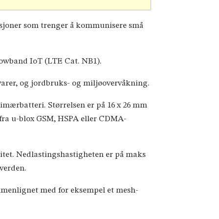
asjoner som trenger å kommunisere små
rowband IoT (LTE Cat. NB1).
varer, og jordbruks- og miljøovervåkning.
rimærbatteri. Størrelsen er på 16 x 26 mm
r fra u-blox GSM, HSPA eller CDMA-
itet. Nedlastingshastigheten er på maks
 verden.
 sammenlignet med for eksempel et mesh-