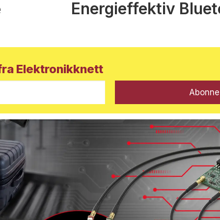
Energieffektiv Blue
e
ra Elektronikknett