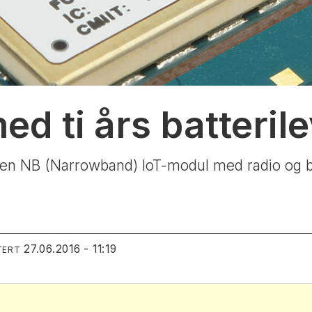
d ti års batterile
n NB (Narrowband) IoT-modul med radio og batt
27.06.2016 - 11:19
TERT