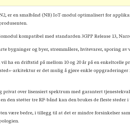
2, er en smalbånd (NB) IoT-modul optimalisert for applik
 produsenten.
 radiomodul kompatibel med standarden 3GPP Release 13, Nar
rte bygninger og byer, strømmålere, hvitevarer, sporing av 
il ha en driftstid på mellom 10 og 20 år på en enkeltcelle p
ested»-arkitektur er det mulig å gjøre enkle oppgraderinge
rivat over lisensiert spektrum med garantert tjenestekval
den den støtter tre RF-bånd kan den brukes de fleste steder i
eten være bedre, i tillegg til at det er mindre forsinkelser
pologien.