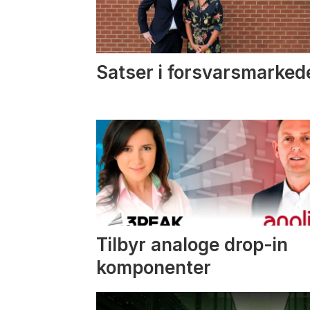
Satser i forsvarsmarked
Tilbyr analoge drop-in
komponenter