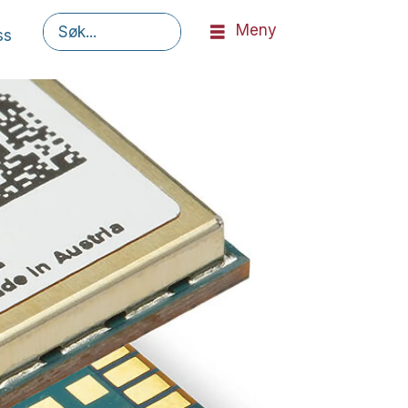
Meny
ss
Søk