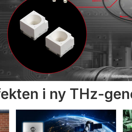
fekten i ny THz-gen