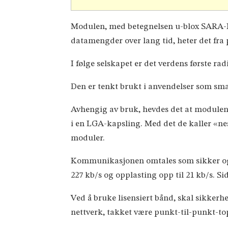
Modulen, med betegnelsen u-blox SARA-N
datamengder over lang tid, heter det fra
I følge selskapet er det verdens første
Den er tenkt brukt i anvendelser som sma
Avhengig av bruk, hevdes det at modulen v
i en LGA-kapsling. Med det de kaller «n
moduler.
Kommunikasjonen omtales som sikker og p
227 kb/s og opplasting opp til 21 kb/s. Si
Ved å bruke lisensiert bånd, skal sikkerh
nettverk, takket være punkt-til-punkt-to