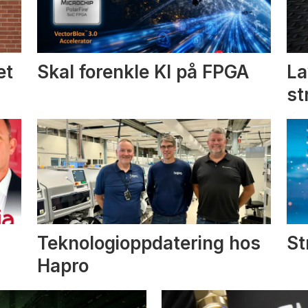
et
Skal forenkle KI på FPGA
La
st
Teknologioppdatering hos
St
Hapro