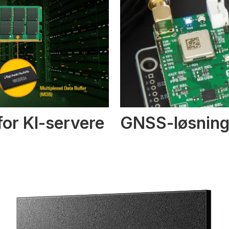
or KI-servere
GNSS-løsninge