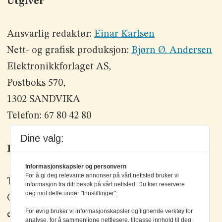
Utgiver
Ansvarlig redaktør:
Einar Karlsen
Nett- og grafisk produksjon:
Bjørn Ø. Andersen
Elektronikkforlaget AS,
Postboks 570,
1302 SANDVIKA
Telefon: 67 80 42 80
Dine valg:
Kontakt oss
Informasjonskapsler og personvern
For å gi deg relevante annonser på vårt nettsted bruker vi
Tlf: +47 67 80 42 80
informasjon fra ditt besøk på vårt nettsted. Du kan reservere
deg mot dette under "Innstillinger".
Olav Brunborgs vei 6, 1396 Billingstad
For øvrig bruker vi informasjonskapsler og lignende verktøy for
epost:
elektronikk@elektronikkforlaget.no
analyse, for å sammenligne nettlesere, tilpasse innhold til deg