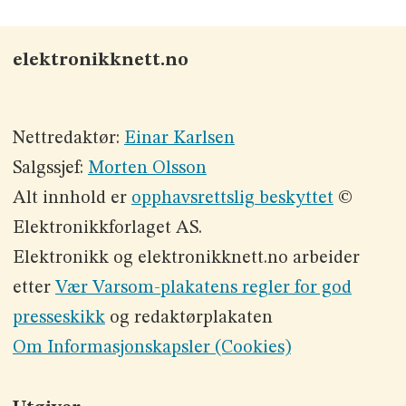
elektronikknett.no
Nettredaktør:
Einar Karlsen
Salgssjef:
Morten Olsson
Alt innhold er
opphavsrettslig beskyttet
©
Elektronikkforlaget AS.
Elektronikk og elektronikknett.no arbeider
etter
Vær Varsom-plakatens regler for god
presseskikk
og redaktørplakaten
Om Informasjonskapsler (Cookies)