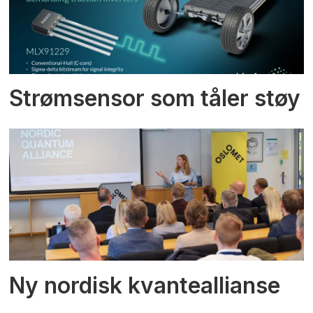
Strømsensor som tåler støy
Ny nordisk kvanteallianse