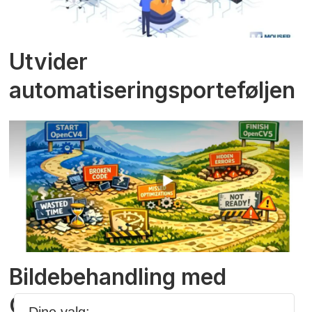
Utvider
automatiseringsporteføljen
Bildebehandling med
Claude Code