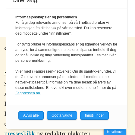
Dine valg:
Informasjonskapsler og personvern
For å gi deg relevante annonser på vårt nettsted bruker vi
informasjon fra ditt besøk på vårt nettsted. Du kan reservere
deg mot dette under "Innstillinger".
For øvrig bruker vi informasjonskapsler og lignende verktøy for
elektronikknett.no
analyse, for å sammenligne nettlesere, tilpasse innhold til deg
og for å utvikle og tilby nødvendig funksjonalitet. Les mer i vår
personvernerklæring.
Vi er med i Fagpressen-nettverket. Om du samtykker under, vil
Nettredaktør:
Einar Karlsen
du få relevante annonser på nettstedene til medlemmene i
nettverket basert på informasjon fra dine besøk på tvers av
Salgssjef:
Morten Olsson
disse nettstedene. En oversikt over medlemmene finner du på
Fagpressen.no.
Alt innhold er
opphavsrettslig beskyttet
©
Elektronikkforlaget AS.
Elektronikk og elektronikknett.no arbeider
Avvis alle
Godta valgte
Innstillinger
etter
Vær Varsom-plakatens regler for god
Innstillinger
presseskikk
og redaktørplakaten