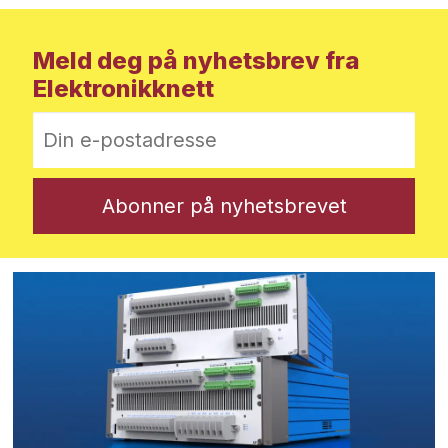
Meld deg på nyhetsbrev fra
Elektronikknett