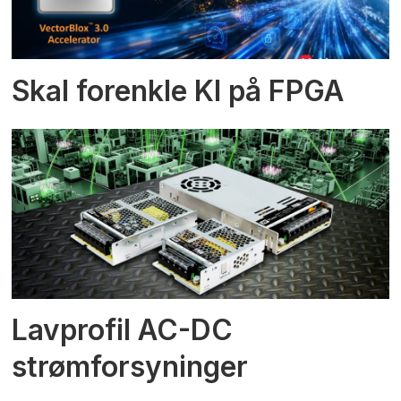
Skal forenkle KI på FPGA
Lavprofil AC-DC
strømforsyninger