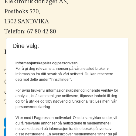
Elektronikkforlaget AS,
Postboks 570,
1302 SANDVIKA
Telefon: 67 80 42 80
Dine valg:
Kontakt oss
Informasjonskapsler og personvern
For å gi deg relevante annonser på vårt nettsted bruker vi
Tlf: +47 67 80 42 80
informasjon fra ditt besøk på vårt nettsted. Du kan reservere
deg mot dette under "Innstillinger".
Olav Brunborgs vei 6, 1396 Billingstad
For øvrig bruker vi informasjonskapsler og lignende verktøy for
epost:
elektronikk@elektronikkforlaget.no
analyse, for å sammenligne nettlesere, tilpasse innhold til deg
Tips oss:
tips@elektronikkforlaget.no
og for å utvikle og tilby nødvendig funksjonalitet. Les mer i vår
personvernerklæring.
Vi er med i Fagpressen-nettverket. Om du samtykker under, vil
Facebook
du få relevante annonser på nettstedene til medlemmene i
nettverket basert på informasjon fra dine besøk på tvers av
Twitter
disse nettstedene. En oversikt over medlemmene finner du på