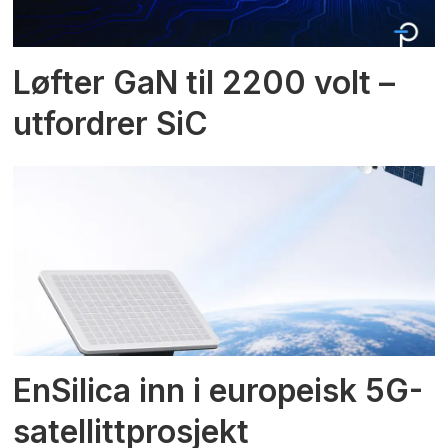
Løfter GaN til 2200 volt –
utfordrer SiC
EnSilica inn i europeisk 5G-
satellittprosjekt