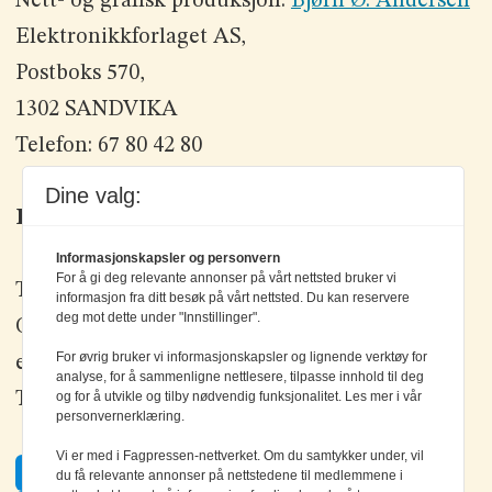
Nett- og grafisk produksjon:
Bjørn Ø. Andersen
Elektronikkforlaget AS,
Postboks 570,
1302 SANDVIKA
Telefon: 67 80 42 80
Dine valg:
Kontakt oss
Informasjonskapsler og personvern
For å gi deg relevante annonser på vårt nettsted bruker vi
Tlf: +47 67 80 42 80
informasjon fra ditt besøk på vårt nettsted. Du kan reservere
deg mot dette under "Innstillinger".
Olav Brunborgs vei 6, 1396 Billingstad
For øvrig bruker vi informasjonskapsler og lignende verktøy for
epost:
elektronikk@elektronikkforlaget.no
analyse, for å sammenligne nettlesere, tilpasse innhold til deg
og for å utvikle og tilby nødvendig funksjonalitet. Les mer i vår
Tips oss:
tips@elektronikkforlaget.no
personvernerklæring.
Vi er med i Fagpressen-nettverket. Om du samtykker under, vil
Facebook
du få relevante annonser på nettstedene til medlemmene i