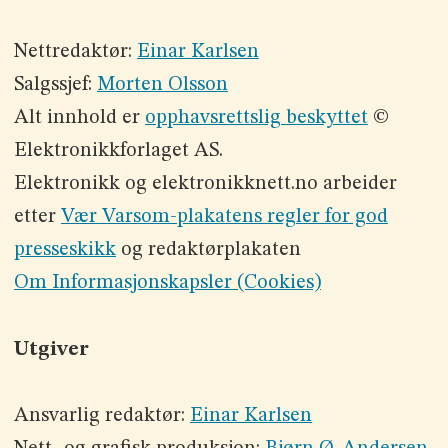
Nettredaktør:
Einar Karlsen
Salgssjef:
Morten Olsson
Alt innhold er
opphavsrettslig beskyttet
©
Elektronikkforlaget AS.
Elektronikk og elektronikknett.no arbeider
etter
Vær Varsom-plakatens regler for god
presseskikk
og redaktørplakaten
Om Informasjonskapsler (Cookies)
Utgiver
Ansvarlig redaktør:
Einar Karlsen