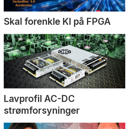
Skal forenkle KI på FPGA
Lavprofil AC-DC
strømforsyninger