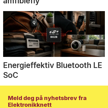
amfibiefly
Energieffektiv Bluetooth LE
SoC
Meld deg på nyhetsbrev fra
Elektronikknett