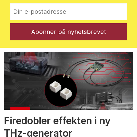
Firedobler effekten i ny
THz-generator