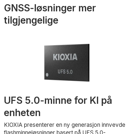
GNSS-løsninger mer
tilgjengelige
UFS 5.0-minne for KI på
enheten
KIOXIA presenterer en ny generasjon innvevde
flashminneløsninger basert på UFS 5.0-