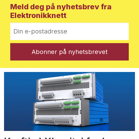
Meld deg på nyhetsbrev fra
Elektronikknett