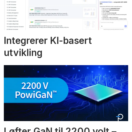
Integrerer KI-basert
utvikling
Løfter GaN til 2200 volt –