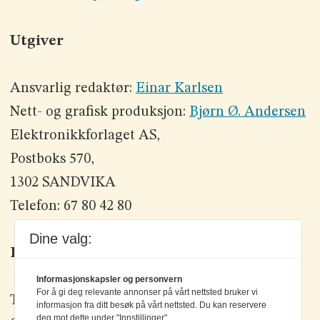
Utgiver
Ansvarlig redaktør:
Einar Karlsen
Nett- og grafisk produksjon:
Bjørn Ø. Andersen
Elektronikkforlaget AS,
Postboks 570,
1302 SANDVIKA
Telefon: 67 80 42 80
Dine valg:
Kontakt oss
Informasjonskapsler og personvern
For å gi deg relevante annonser på vårt nettsted bruker vi
Tlf: +47 67 80 42 80
informasjon fra ditt besøk på vårt nettsted. Du kan reservere
deg mot dette under "Innstillinger".