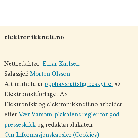
elektronikknett.no
Nettredaktør:
Einar Karlsen
Salgssjef:
Morten Olsson
Alt innhold er
opphavsrettslig beskyttet
©
Elektronikkforlaget AS.
Elektronikk og elektronikknett.no arbeider
etter
Vær Varsom-plakatens regler for god
presseskikk
og redaktørplakaten
Om Informasjonskapsler (Cookies)