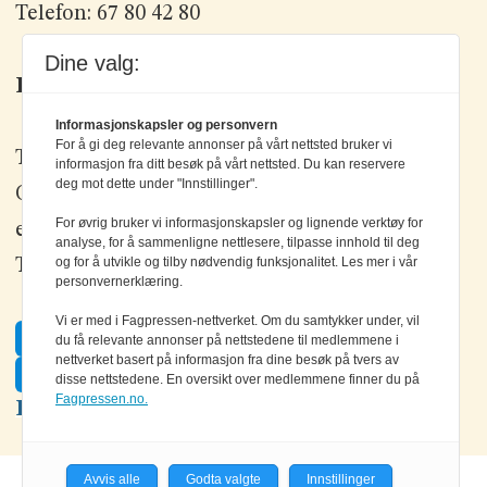
Telefon: 67 80 42 80
Dine valg:
Kontakt oss
Informasjonskapsler og personvern
For å gi deg relevante annonser på vårt nettsted bruker vi
Tlf: +47 67 80 42 80
informasjon fra ditt besøk på vårt nettsted. Du kan reservere
deg mot dette under "Innstillinger".
Olav Brunborgs vei 6, 1396 Billingstad
For øvrig bruker vi informasjonskapsler og lignende verktøy for
epost:
elektronikk@elektronikkforlaget.no
analyse, for å sammenligne nettlesere, tilpasse innhold til deg
og for å utvikle og tilby nødvendig funksjonalitet. Les mer i vår
Tips oss:
tips@elektronikkforlaget.no
personvernerklæring.
Vi er med i Fagpressen-nettverket. Om du samtykker under, vil
Facebook
du få relevante annonser på nettstedene til medlemmene i
nettverket basert på informasjon fra dine besøk på tvers av
Twitter
disse nettstedene. En oversikt over medlemmene finner du på
Fagpressen.no.
LinkedIn
Avvis alle
Godta valgte
Innstillinger