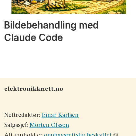
Bildebehandling med
Claude Code
elektronikknett.no
Nettredaktør:
Einar Karlsen
Salgssjef:
Morten Olsson
Alt innhold er
opphavsrettslig beskyttet
©