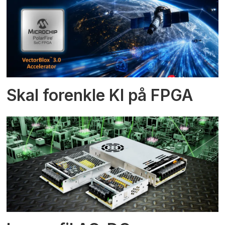
Skal forenkle KI på FPGA