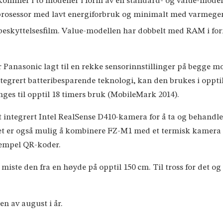
mer i to modeller i form av en standard- og value-modell
-prosessor med lavt energiforbruk og minimalt med varmegen
eskyttelsesfilm. Value-modellen har dobbelt med RAM i form
 Panasonic lagt til en rekke sensorinnstillinger på begge m
tegrert batteribesparende teknologi, kan den brukes i oppti
enges til opptil 18 timers bruk (MobileMark 2014).
integrert Intel RealSense D410-kamera for å ta og behandle
 Det er også mulig å kombinere FZ-M1 med et termisk kamer
sempel QR-koder.
ste den fra en høyde på opptil 150 cm. Til tross for det og at
en av august i år.