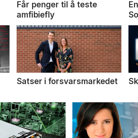
Får penger til å teste
En
amfibiefly
S
Satser i forsvarsmarkedet
Sk