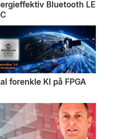
ergieffektiv Bluetooth LE
oC
al forenkle KI på FPGA