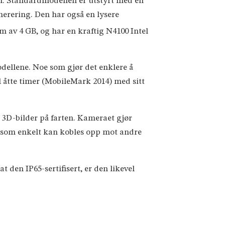
. Standardmodellen er utstyrt med en
erering. Den har også en lysere
 av 4 GB, og har en kraftig N4100 Intel
odellene. Noe som gjør det enklere å
l åtte timer (MobileMark 2014) med sitt
 3D-bilder på farten. Kameraet gjør
a som enkelt kan kobles opp mot andre
 den IP65-sertifisert, er den likevel