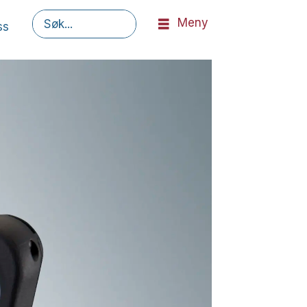
Meny
ss
Søk