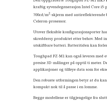
Den oppgraderte Toughpad FZ-M1 mk3 kom
kraftig syvendegenerasjon Intel Core i5
2
700cd/m
-skjerm med antireflekterende b
Celeron-prosessor.
Utover fleksible konfigurasjonsporter har
skreddersy produktet etter behov. Med in
utskiftbare batteri. Batteritiden kan forl
Toughpad FZ-M1 kan også leveres med et 
presise 3D-målinger på opptil ti meter.
applikasjoner og tilføye data som for ek
Den robuste utformingen betyr at du kan mi
kompakt nok til å passe i en lomme.
Begge modellene er tilgjengelige fra slutt