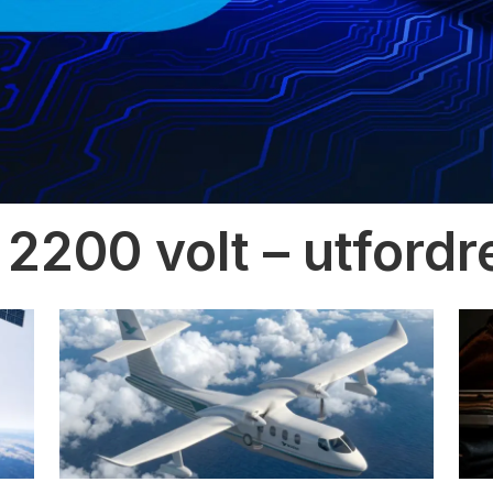
 2200 volt – utfordr