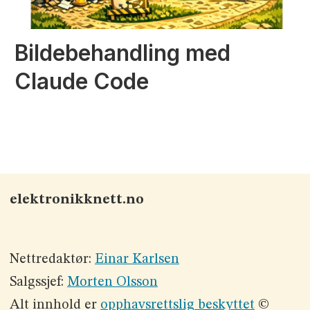
Bildebehandling med
Claude Code
elektronikknett.no
Nettredaktør:
Einar Karlsen
Salgssjef:
Morten Olsson
Alt innhold er
opphavsrettslig beskyttet
©