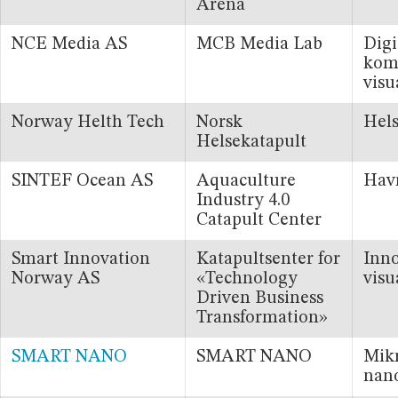
Arena
NCE Media AS
MCB Media Lab
Digi
kom
visu
Norway Helth Tech
Norsk
Hel
Helsekatapult
SINTEF Ocean AS
Aquaculture
Ha
Industry 4.0
Catapult Center
Smart Innovation
Katapultsenter for
Inno
Norway AS
«Technology
visu
Driven Business
Transformation»
SMART NANO
SMART NANO
Mik
nan