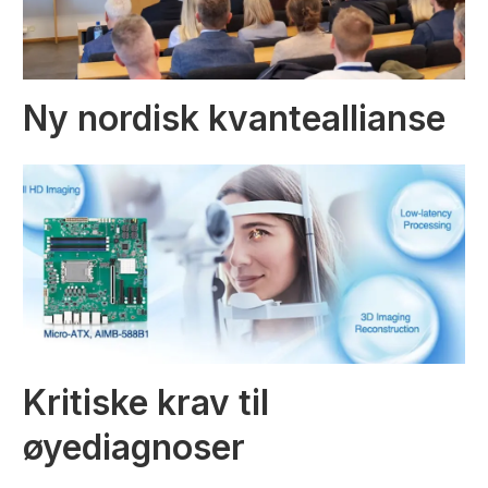
Ny nordisk kvanteallianse
Kritiske krav til
øyediagnoser