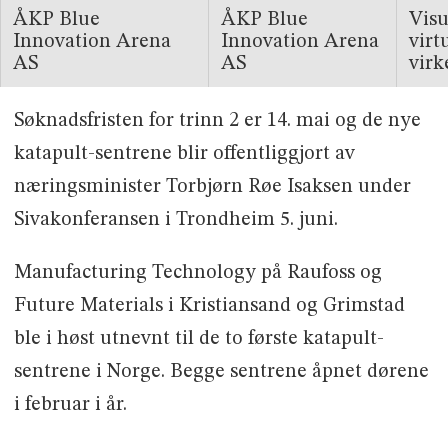
ÅKP Blue
ÅKP Blue
Visu
Innovation Arena
Innovation Arena
virt
AS
AS
virk
Søknadsfristen for trinn 2 er 14. mai og de nye
katapult-sentrene blir offentliggjort av
næringsminister Torbjørn Røe Isaksen under
Sivakonferansen i Trondheim 5. juni.
Manufacturing Technology på Raufoss og
Future Materials i Kristiansand og Grimstad
ble i høst utnevnt til de to første katapult-
sentrene i Norge. Begge sentrene åpnet dørene
i februar i år.