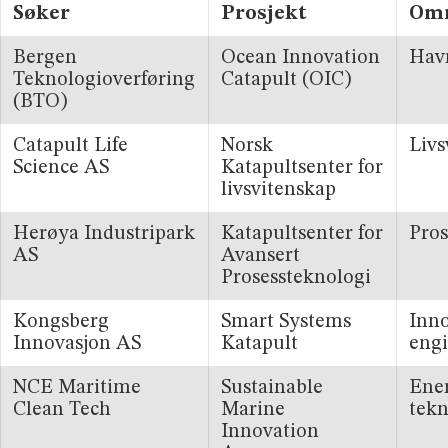
Søker
Prosjekt
Om
Bergen
Ocean Innovation
Ha
Teknologioverføring
Catapult (OIC)
(BTO)
Catapult Life
Norsk
Liv
Science AS
Katapultsenter for
livsvitenskap
Herøya Industripark
Katapultsenter for
Pros
AS
Avansert
Prosessteknologi
Kongsberg
Smart Systems
Inno
Innovasjon AS
Katapult
eng
NCE Maritime
Sustainable
Ene
Clean Tech
Marine
tek
Innovation