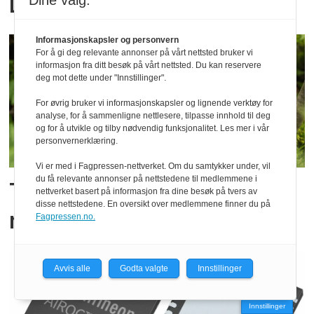
Dyp presisjon
Dine valg:
Informasjonskapsler og personvern
For å gi deg relevante annonser på vårt nettsted bruker vi
informasjon fra ditt besøk på vårt nettsted. Du kan reservere
deg mot dette under "Innstillinger".
For øvrig bruker vi informasjonskapsler og lignende verktøy for
analyse, for å sammenligne nettlesere, tilpasse innhold til deg
og for å utvikle og tilby nødvendig funksjonalitet. Les mer i vår
personvernerklæring.
Vi er med i Fagpressen-nettverket. Om du samtykker under, vil
du få relevante annonser på nettstedene til medlemmene i
Telenor-selskap får
nettverket basert på informasjon fra dine besøk på tvers av
disse nettstedene. En oversikt over medlemmene finner du på
rammeavtale i UK
Fagpressen.no.
Avvis alle
Godta valgte
Innstillinger
Innstillinger