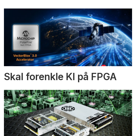
Skal forenkle KI på FPGA