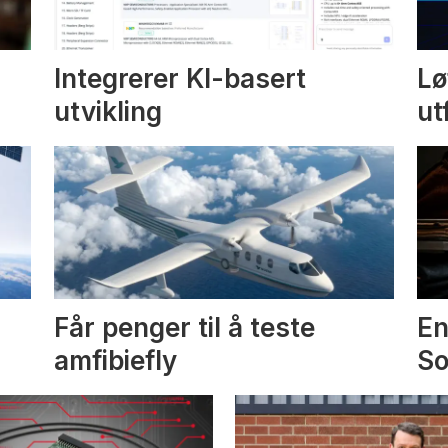
Integrerer KI-basert
Lø
utvikling
ut
Får penger til å teste
En
amfibiefly
S