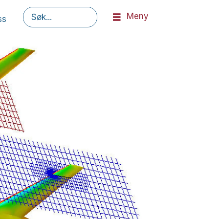
Meny
ss
Søk