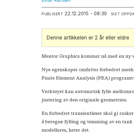
Einar
Karlsen
22.12.2015 - 08:30
PUBLISERT
SIST OPPD
Denne artikkelen er 2 år eller eldre
Mentor Graphics kommer nå med en ny ve
Nye egenskaper omfatter forbedret meshh
Finite Element Analysis (FEA) programvar
Verktøyet kan automatisk fylle mellomrom 
justering av den originale geometrien.
En forbedret transientløser skal gi rask
å beregne fylling og tømming av en tank 
modelleres, heter det.