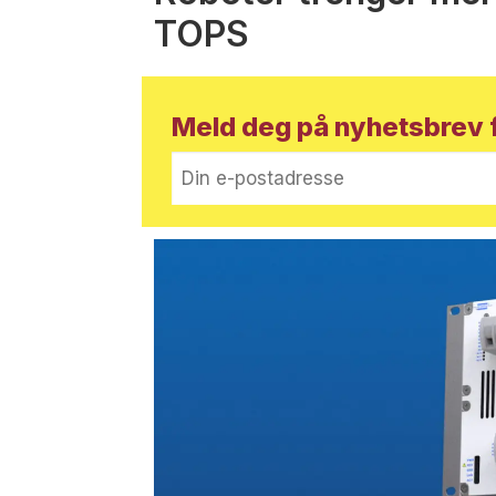
TOPS
Meld deg på nyhetsbrev f