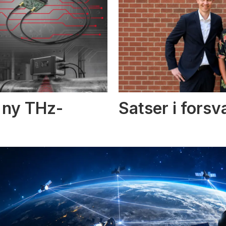
i ny THz-
Satser i fors