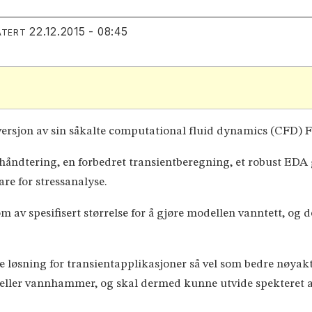
22.12.2015 - 08:45
ATERT
rsjon av sin såkalte computational fluid dynamics (CFD) F
åndtering, en forbedret transientberegning, et robust EDA 
e for stressanalyse.
av spesifisert størrelse for å gjøre modellen vanntett, og 
ere løsning for transientapplikasjoner så vel som bedre nøy
eller vannhammer, og skal dermed kunne utvide spekteret av