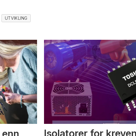
UTVIKLING
Isolatorer for kreve
 enn