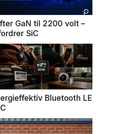
fter GaN til 2200 volt –
fordrer SiC
ergieffektiv Bluetooth LE
oC