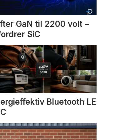
fter GaN til 2200 volt –
fordrer SiC
ergieffektiv Bluetooth LE
oC