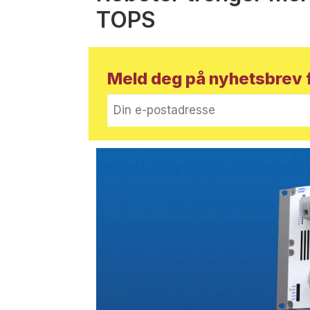
TOPS
Meld deg på nyhetsbrev f