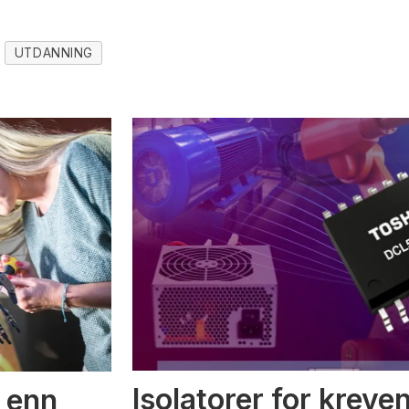
UTDANNING
Isolatorer for kreve
 enn