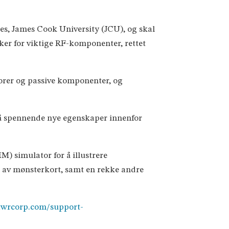
ces, James Cook University (JCU), og skal
ker for viktige RF-komponenter, rettet
torer og passive komponenter, og
på spennende nye egenskaper innenfor
 simulator for å illustrere
ng av mønsterkort, samt en rekke andre
awrcorp.com/support-