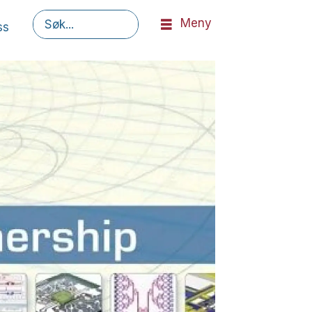
Meny
ss
Søk