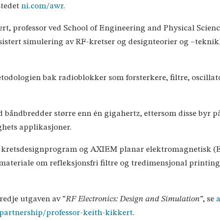
tstedet
ni.com/awr
.
kert, professor ved School of Engineering and Physical Scien
sistert simulering av RF-kretser og designteorier og –teknik
odologien bak radioblokker som forsterkere, filtre, oscilla
 båndbredder større enn én gigahertz, ettersom disse byr 
ghets applikasjoner.
 kretsdesignprogram og AXIEM planar elektromagnetisk (EM)
materiale om refleksjonsfri filtre og tredimensjonal printi
tredje utgaven av ”
RF Electronics: Design and Simulation”
, se
partnership/professor-keith-kikkert
.