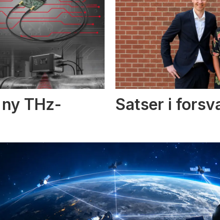
i ny THz-
Satser i fors