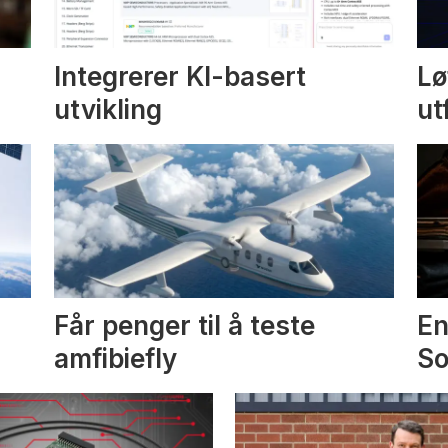
Integrerer KI-basert
Lø
utvikling
ut
Får penger til å teste
En
amfibiefly
S