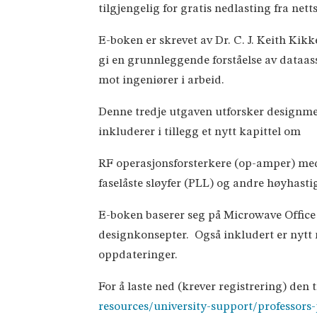
tilgjengelig for gratis nedlasting fra net
E-boken er skrevet av Dr. C. J. Keith Kik
gi en grunnleggende forståelse av dataas
mot ingeniører i arbeid.
Denne tredje utgaven utforsker designmet
inkluderer i tillegg et nytt kapittel om
RF operasjonsforsterkere (op-amper) med
faselåste sløyfer (PLL) og andre høyhasti
E-boken baserer seg på Microwave Office
designkonsepter. Også inkludert er nytt 
oppdateringer.
For å laste ned (krever registrering) den 
resources/university-support/professors-