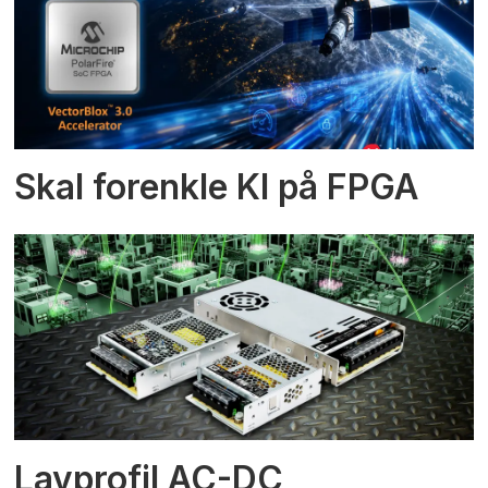
Skal forenkle KI på FPGA
Lavprofil AC-DC