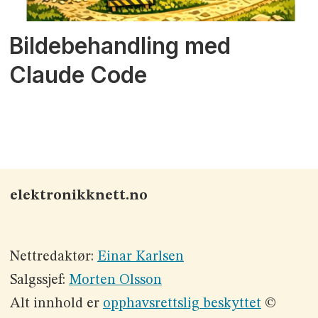
Bildebehandling med
Claude Code
elektronikknett.no
Nettredaktør:
Einar Karlsen
Salgssjef:
Morten Olsson
Alt innhold er
opphavsrettslig beskyttet
©