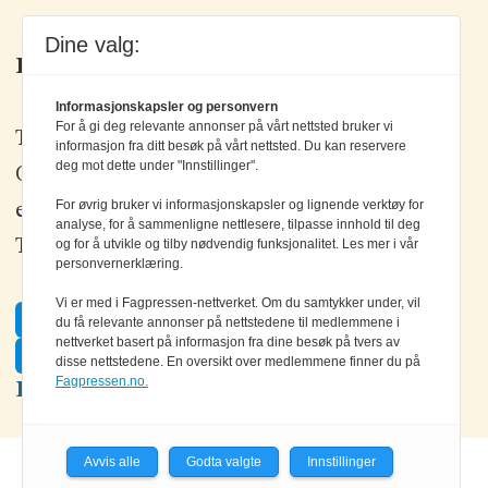
Dine valg:
Kontakt oss
Informasjonskapsler og personvern
For å gi deg relevante annonser på vårt nettsted bruker vi
Tlf: +47 67 80 42 80
informasjon fra ditt besøk på vårt nettsted. Du kan reservere
deg mot dette under "Innstillinger".
Olav Brunborgs vei 6, 1396 Billingstad
For øvrig bruker vi informasjonskapsler og lignende verktøy for
epost:
elektronikk@elektronikkforlaget.no
analyse, for å sammenligne nettlesere, tilpasse innhold til deg
Tips oss:
tips@elektronikkforlaget.no
og for å utvikle og tilby nødvendig funksjonalitet. Les mer i vår
personvernerklæring.
Vi er med i Fagpressen-nettverket. Om du samtykker under, vil
Facebook
du få relevante annonser på nettstedene til medlemmene i
nettverket basert på informasjon fra dine besøk på tvers av
Twitter
disse nettstedene. En oversikt over medlemmene finner du på
Fagpressen.no.
LinkedIn
Avvis alle
Godta valgte
Innstillinger