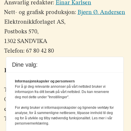
Ansvarlig redaktør:
Einar Karlsen
Nett- og grafisk produksjon:
Bjørn Ø. Andersen
Elektronikkforlaget AS,
Postboks 570,
1302 SANDVIKA
Telefon: 67 80 42 80
Dine valg:
Kontakt oss
Informasjonskapsler og personvern
For å gi deg relevante annonser på vårt nettsted bruker vi
Tlf: +47 67 80 42 80
informasjon fra ditt besøk på vårt nettsted. Du kan reservere
deg mot dette under "Innstillinger".
Olav Brunborgs vei 6, 1396 Billingstad
For øvrig bruker vi informasjonskapsler og lignende verktøy for
epost:
elektronikk@elektronikkforlaget.no
analyse, for å sammenligne nettlesere, tilpasse innhold til deg
og for å utvikle og tilby nødvendig funksjonalitet. Les mer i vår
Tips oss:
tips@elektronikkforlaget.no
personvernerklæring.