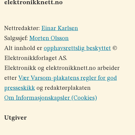
elektronikknett.no
Nettredaktør:
Einar Karlsen
Salgssjef:
Morten Olsson
Alt innhold er
opphavsrettslig beskyttet
©
Elektronikkforlaget AS.
Elektronikk og elektronikknett.no arbeider
etter
Vær Varsom-plakatens regler for god
presseskikk
og redaktørplakaten
Om Informasjonskapsler (Cookies)
Utgiver