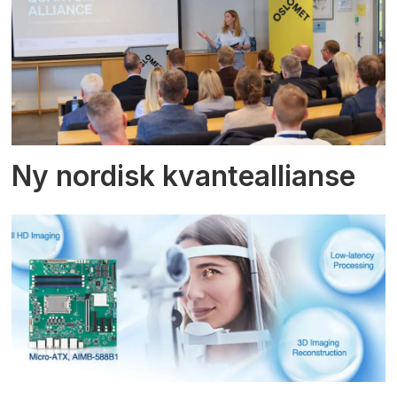
Ny nordisk kvanteallianse