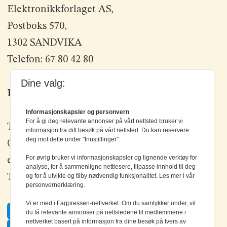
Elektronikkforlaget AS,
Postboks 570,
1302 SANDVIKA
Telefon: 67 80 42 80
Dine valg:
Kontakt oss
Informasjonskapsler og personvern
For å gi deg relevante annonser på vårt nettsted bruker vi
Tlf: +47 67 80 42 80
informasjon fra ditt besøk på vårt nettsted. Du kan reservere
deg mot dette under "Innstillinger".
Olav Brunborgs vei 6, 1396 Billingstad
For øvrig bruker vi informasjonskapsler og lignende verktøy for
epost:
elektronikk@elektronikkforlaget.no
analyse, for å sammenligne nettlesere, tilpasse innhold til deg
og for å utvikle og tilby nødvendig funksjonalitet. Les mer i vår
Tips oss:
tips@elektronikkforlaget.no
personvernerklæring.
Vi er med i Fagpressen-nettverket. Om du samtykker under, vil
Facebook
du få relevante annonser på nettstedene til medlemmene i
nettverket basert på informasjon fra dine besøk på tvers av