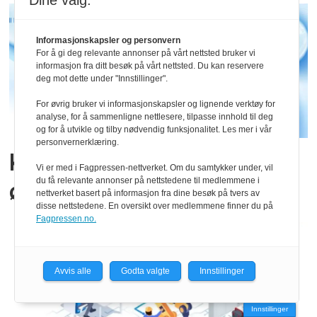
Dine valg:
Informasjonskapsler og personvern
For å gi deg relevante annonser på vårt nettsted bruker vi
informasjon fra ditt besøk på vårt nettsted. Du kan reservere
deg mot dette under "Innstillinger".
For øvrig bruker vi informasjonskapsler og lignende verktøy for
analyse, for å sammenligne nettlesere, tilpasse innhold til deg
og for å utvikle og tilby nødvendig funksjonalitet. Les mer i vår
personvernerklæring.
Kritiske krav til
Vi er med i Fagpressen-nettverket. Om du samtykker under, vil
du få relevante annonser på nettstedene til medlemmene i
øyediagnoser
nettverket basert på informasjon fra dine besøk på tvers av
disse nettstedene. En oversikt over medlemmene finner du på
Fagpressen.no.
Avvis alle
Godta valgte
Innstillinger
Innstillinger