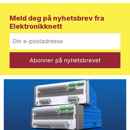
Meld deg på nyhetsbrev fra
Elektronikknett