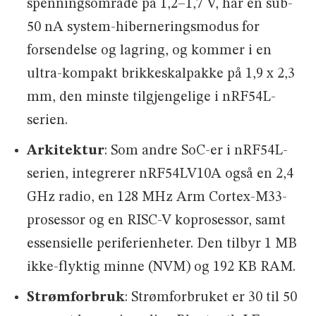
spenningsområde på 1,2–1,7 V, har en sub-
50 nA system-hiberneringsmodus for
forsendelse og lagring, og kommer i en
ultra-kompakt brikkeskalpakke på 1,9 x 2,3
mm, den minste tilgjengelige i nRF54L-
serien.
Arkitektur
: Som andre SoC-er i nRF54L-
serien, integrerer nRF54LV10A også en 2,4
GHz radio, en 128 MHz Arm Cortex-M33-
prosessor og en RISC-V koprosessor, samt
essensielle periferienheter. Den tilbyr 1 MB
ikke-flyktig minne (NVM) og 192 KB RAM.
Strømforbruk
: Strømforbruket er 30 til 50